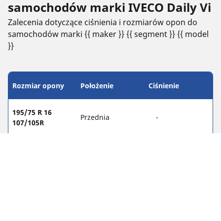
samochodów marki IVECO Daily Vi
Zalecenia dotyczące ciśnienia i rozmiarów opon do
samochodów marki {{ maker }} {{ segment }} {{ model
}}
Rozmiar opony
Położenie
Ciśnienie
195/75 R 16
Przednia
-
107/105R
195/75 R 16
Tylna
-
107/105R