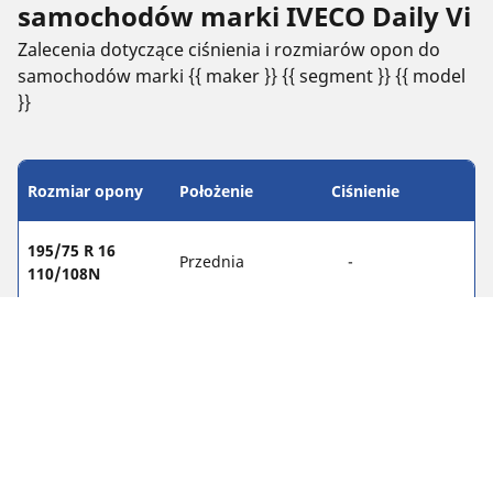
samochodów marki IVECO Daily Vi
Zalecenia dotyczące ciśnienia i rozmiarów opon do
samochodów marki {{ maker }} {{ segment }} {{ model
}}
Rozmiar opony
Położenie
Ciśnienie
195/75 R 16
Przednia
-
110/108N
195/75 R 16
Tylna
-
110/108N