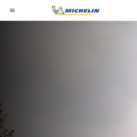
Go to page content
Go to page navigation