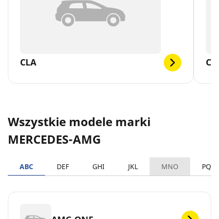
CLA
CL
Wszystkie modele marki
MERCEDES-AMG
ABC
DEF
GHI
JKL
MNO
PQR