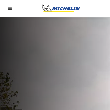
Go to page content
Go to page navigation