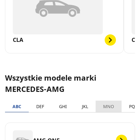
CLA
CL
Wszystkie modele marki
MERCEDES-AMG
ABC
DEF
GHI
JKL
MNO
PQR