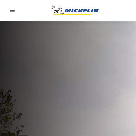
Go to page content
Go to page navigation