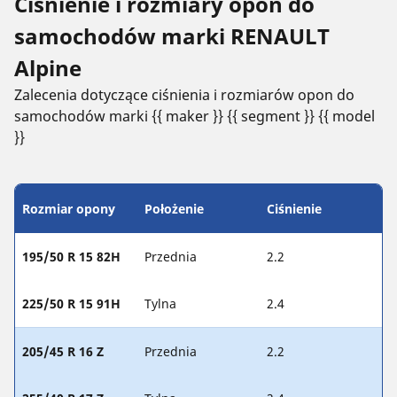
Ciśnienie i rozmiary opon do
samochodów marki RENAULT
Alpine
Zalecenia dotyczące ciśnienia i rozmiarów opon do
samochodów marki {{ maker }} {{ segment }} {{ model
}}
Rozmiar opony
Położenie
Ciśnienie
195/50 R 15 82H
Przednia
2.2
225/50 R 15 91H
Tylna
2.4
205/45 R 16 Z
Przednia
2.2