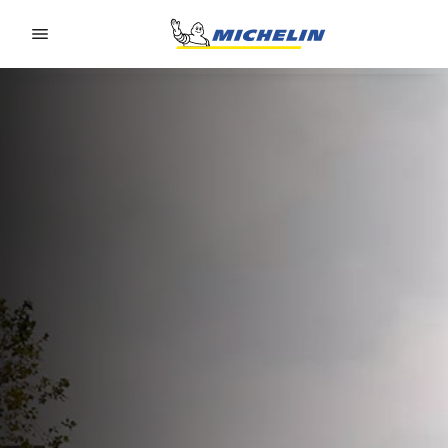
Go to page content
Go to page navigation