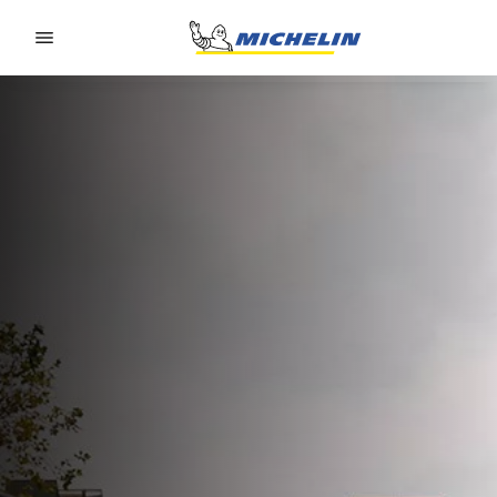
Go to page content
Go to page navigation