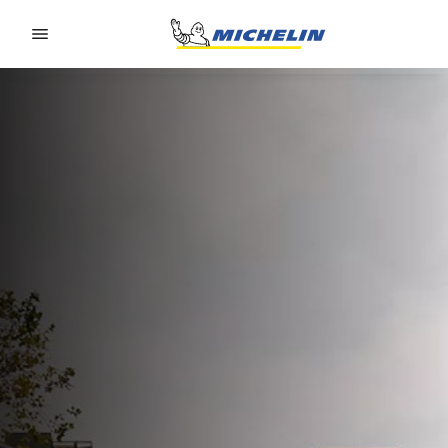
Go to page content
Go to page navigation