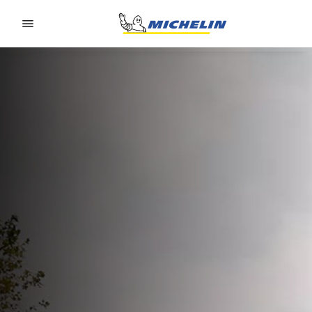
Go to page content
Go to page navigation