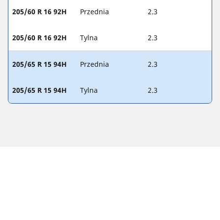
205/60 R 16 92H
Przednia
2.3
205/60 R 16 92H
Tylna
2.3
205/65 R 15 94H
Przednia
2.3
205/65 R 15 94H
Tylna
2.3
Informacje prawne
Podane wartości nośności i/lub prędkości mogą nieznacznie
różnić się od wartości odnoszących się do oryginalnego