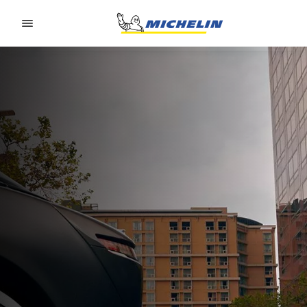
Go to page content
Go to page navigation