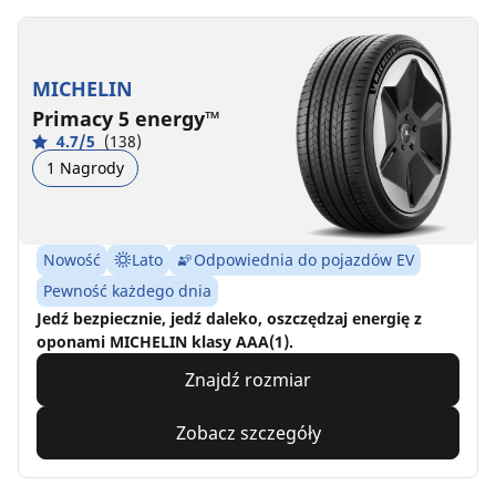
MICHELIN
Primacy 5 energy™
4.7/5
(138)
1 Nagrody
Nowość
Lato
Odpowiednia do pojazdów EV
Pewność każdego dnia
Jedź bezpiecznie, jedź daleko, oszczędzaj energię z
oponami MICHELIN klasy AAA(1).
Znajdź rozmiar
Zobacz szczegóły