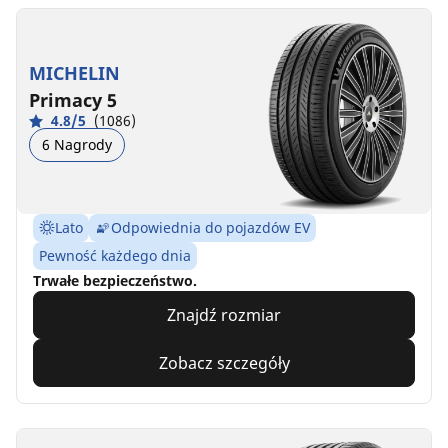
MICHELIN
Primacy 5
4.8/5
(1086)
6 Nagrody
Lato
Odpowiednia do pojazdów EV
Pewność każdego dnia
Trwałe bezpieczeństwo.
Znajdź rozmiar
Zobacz szczegóły