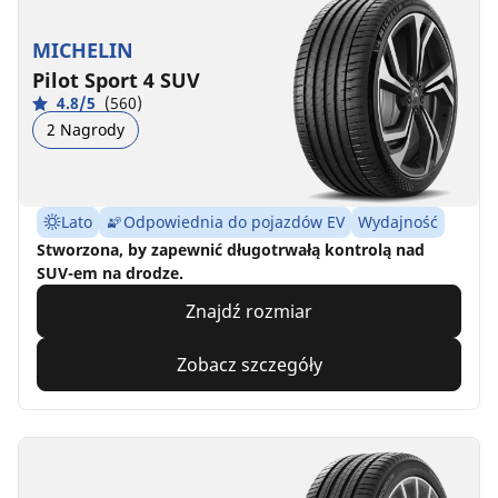
MICHELIN
Pilot Sport 4 SUV
4.8/5
(560)
2 Nagrody
Lato
Odpowiednia do pojazdów EV
Wydajność
Stworzona, by zapewnić długotrwałą kontrolą nad
SUV-em na drodze.
Znajdź rozmiar
Zobacz szczegóły