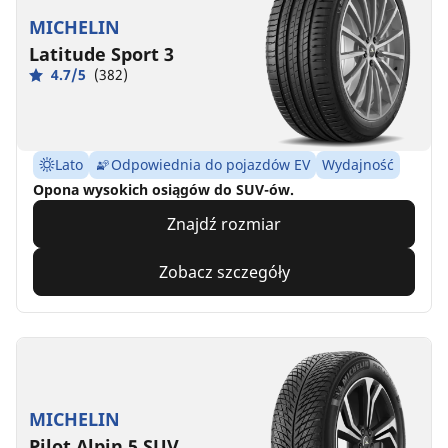
MICHELIN
Latitude Sport 3
4.7/5
(382)
Lato
Odpowiednia do pojazdów EV
Wydajność
Opona wysokich osiągów do SUV-ów.
Znajdź rozmiar
Zobacz szczegóły
MICHELIN
Pilot Alpin 5 SUV