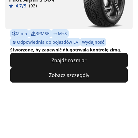
4.7/5
(92)
Zima
3PMSF
M+S
Odpowiednia do pojazdów EV
Wydajność
Stworzone, by zapewnić długotrwałą kontrolę zimą.
Znajdź rozmiar
Zobacz szczegóły
MICHELIN
CrossClimate2 A/W
4.7/5
(20)