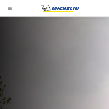
Go to page content
Go to page navigation