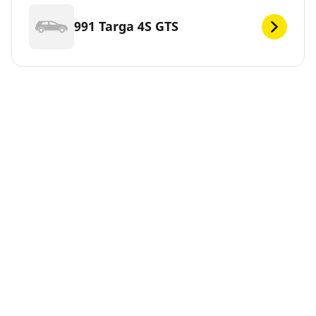
991 Targa 4S GTS
991 Turbo
991 Turbo Kabriolet
991 Turbo S