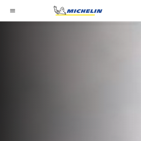
Go to page content
Go to page navigation