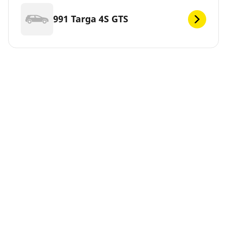
991 Targa 4S GTS
991 Turbo
991 Turbo Kabriolet
991 Turbo S