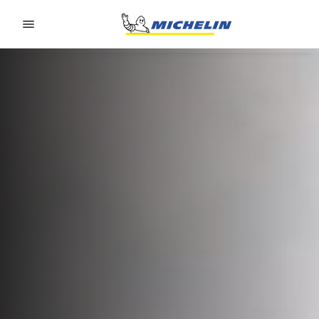
Go to page content
Go to page navigation