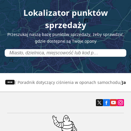
Lokalizator punktów
sprzedaży
Przeszukaj naszą bazę punktów sprzedaży, żeby sprawdzić,
gdzie dostępne są Twoje opony
/
Poradnik dotyczący ciśnienia w oponach samochodu
Jak 