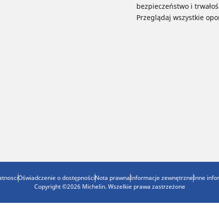
bezpieczeństwo i trwałoś
Przeglądaj wszystkie opo
atnosci
Oświadczenie o dostępności
Nota prawna
Informacje zewnętrzne
Inne inf
Copyright ©2026 Michelin. Wszelkie prawa zastrzeżone