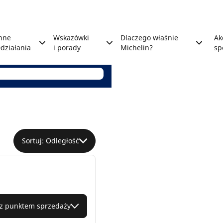
nne
Wskazówki
Dlaczego właśnie
Ak
działania
i porady
Michelin?
sp
a
Sortuj: Odległość
 z punktem sprzedaży