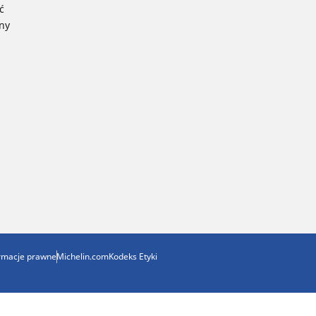
ć
ny
ormacje prawne
Michelin.com
Kodeks Etyki