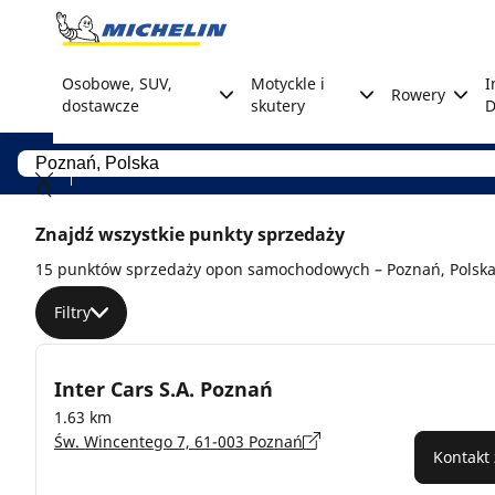
Go to page content
Go to page navigation
Osobowe, SUV,
Motyckle i
I
Rowery
dostawcze
skutery
D
Znajdź wszystkie punkty sprzedaży
15 punktów sprzedaży opon samochodowych – Poznań, Polsk
Filtry
Inter Cars S.A. Poznań
1.63 km
Św. Wincentego 7, 61-003 Poznań
Kontakt