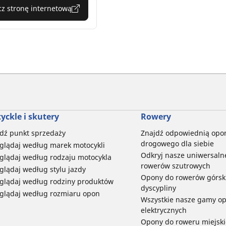
z stronę internetową
yckle i skutery
Rowery
dź punkt sprzedaży
Znajdź odpowiednią opo
drogowego dla siebie
glądaj według marek motocykli
Odkryj nasze uniwersaln
glądaj według rodzaju motocykla
rowerów szutrowych
glądaj według stylu jazdy
Opony do rowerów górski
glądaj według rodziny produktów
dyscypliny
glądaj według rozmiaru opon
Wszystkie nasze gamy o
elektrycznych
Opony do roweru miejski