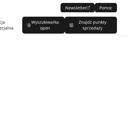
Newsletter
Pomoc
cja
Wyszukiwarka
Znajdź punkty
ecjalna
opon
sprzedaży