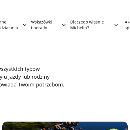
nne
Wskazówki
Dlaczego właśnie
Ak
działania
i porady
Michelin?
sp
szystkich typów
lu jazdy lub rodziny
dpowiada Twoim potrzebom.