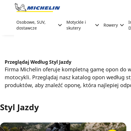
Go to page content
Go to page navigation
Osobowe, SUV,
Motyckle i
I
Rowery
dostawcze
skutery
D
Przeglądaj Według Styl Jazdy
Firma Michelin oferuje kompletną gamę opon do w
motocykli. Przeglądaj nasz katalog opon według sty
produktów, aby znaleźć oponę, która najlepiej o
Styl Jazdy