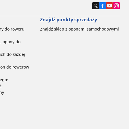
Znajdź punkty sprzedaży
ny do roweru
Znajdź sklep z oponami samochodowymi
e opony do
ch do każdej
pon do rowerów
ego:
ć
ny