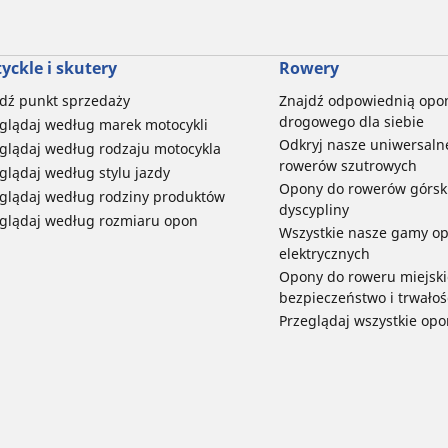
yckle i skutery
Rowery
dź punkt sprzedaży
Znajdź odpowiednią opo
drogowego dla siebie
glądaj według marek motocykli
Odkryj nasze uniwersaln
glądaj według rodzaju motocykla
rowerów szutrowych
glądaj według stylu jazdy
Opony do rowerów górski
glądaj według rodziny produktów
dyscypliny
glądaj według rozmiaru opon
Wszystkie nasze gamy o
elektrycznych
Opony do roweru miejski
bezpieczeństwo i trwałoś
Przeglądaj wszystkie opo