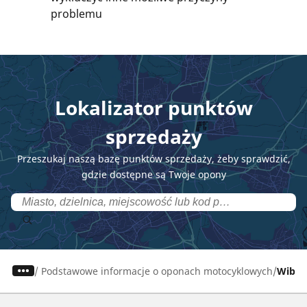
problemu
Lokalizator punktów
sprzedaży
Przeszukaj naszą bazę punktów sprzedaży, żeby sprawdzić,
gdzie dostępne są Twoje opony
/
Podstawowe informacje o oponach motocyklowych
Wibra