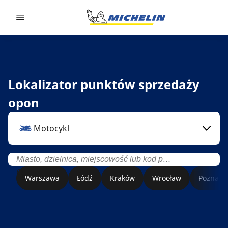
Go to page content
Go to page navigation
Lokalizator punktów sprzedaży
opon
Motocykl
Warszawa
Łódź
Kraków
Wrocław
Poznań