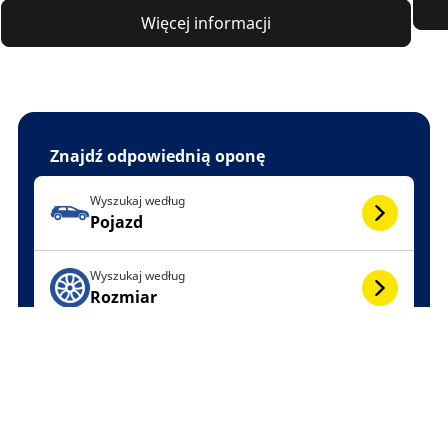
Więcej informacji
Znajdź odpowiednią oponę
Wyszukaj według
Pojazd
Wyszukaj według
Rozmiar
Wyszukiwanie
opon
Wybierz opony MICHELIN
Podaj