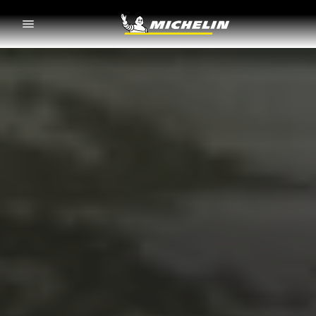
Go to page content
Go to page navigation