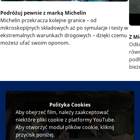
Podróżuj pewnie z marką Michelin
Michelin przekracza kolejne granice – od
mikroskopijnych składowych aż po symulacje i testy w
ekstremalnych warunkach drogowych – dzięki czemu
Z Mi
możesz ufać swoim oponom.
Odkr
równ
podł
bież
cały
Polityka Cookies
Aby obejrzeć film, należy zaakceptować
niektóre pliki cookie z platformy YouTube.
Aby otworzyć moduł plików cookie, kliknij
przycisk poniżej.