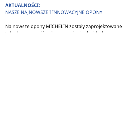
AKTUALNOŚCI:
NASZE NAJNOWSZE I INNOWACYJNE OPONY
Najnowsze opony MICHELIN zostały zaprojektowane
tak, aby zapewnić najlepsze osiągi w każdych
warunkach jazdy.
Wyszukiwanie
opon
Podaj
Michelin
swojego
ROAD 6
pojazdu.
Nowa, wyczeki
drogowa MICHE
Zobacz szczegóły
Michelin