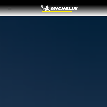
Go to page content
Go to page navigation