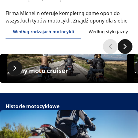
Firma Michelin oferuje kompletną gamę opon do
wszystkich typów motocykli. Znajdź opony dla siebie
Według rodzajach motocykli
Według stylu jazdy
Opony moto cruiser
O
Historie motocyklowe