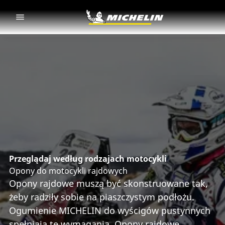
Go to page content
Go to page navigation
Przeglądaj według rodzajach motocykli
Opony do motocykli rajdowych
Opony rajdowe muszą być skonstruowane tak,
żeby radziły sobie na piaszczystym podłożu.
Ogumienie MICHELIN do wyścigów pustynnych
spełniają te wymagania. Opony rajdowe