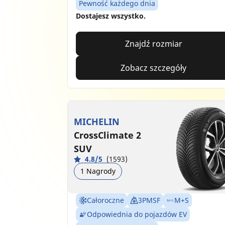
Pewność każdego dnia
Dostajesz wszystko.
Znajdź rozmiar
Zobacz szczegóły
MICHELIN
CrossClimate 2
SUV
4.8/5
(1593)
1 Nagrody
Całoroczne
3PMSF
M+S
Odpowiednia do pojazdów EV