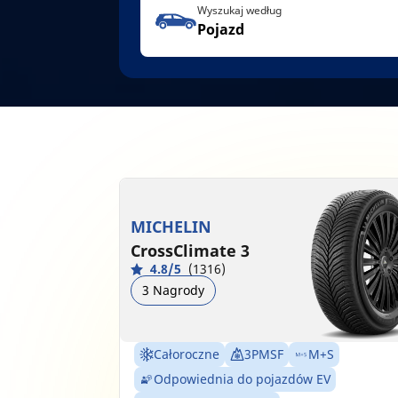
Wyszukaj według
Pojazd
MICHELIN
CrossClimate 3
4.8/5
(1316)
3 Nagrody
Całoroczne
3PMSF
M+S
Odpowiednia do pojazdów EV