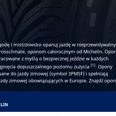
ogodę i mistrzowsko opanuj jazdę w nieprzewidywaln
rossclimate, oponom całorocznym od Michelin. Opo
cowane z myślą o bezpiecznej jeździe w każdych
(1)
iągnięcia dopuszczalnego poziomu zużycia
. Opony
ane do jazdy zimowej (symbol 3PMSF) i spełniają
zdy zimowej obowiązujących w Europie. Znajdź opon
ELIN