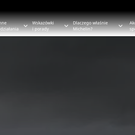
nne
Wskazówki
Dlaczego właśnie
Ak
działania
i porady
Michelin?
sp