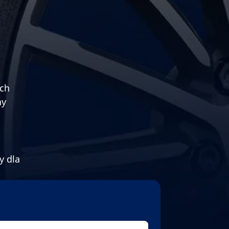
ych
ny
y dla