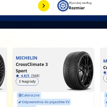
Wyszukaj według
Rozmiar
MICHELIN
M
CrossClimate 3
C
Sport
4.8/5
(568)
3 Nagrody
Całoroczne
Odpowiednia do pojazdów EV