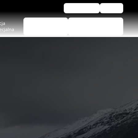
Newsletter
Pomoc
cja
Wyszukiwarka
Znajdź punkty
ecjalna
opon
sprzedaży