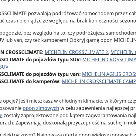
SCLIMATE pozwalają podróżować samochodem przez cały 
ć czas i pieniądze ze względu na brak konieczności sezo
ć pogodzie, bez względu na to, czy podróżujesz samochod
V lub van, czy też kamperem! Odkryj gamę opon MICHELI
IN CROSSCLIMATE:
MICHELIN CROSSCLIMATE 2
,
MICHELIN 
SCLIMATE do pojazdów typu SUV:
MICHELIN CROSSCLIMA
SUV
SSCLIMATE
do pojazdów typu van:
MICHELIN AGILIS CROS
SSCLIMATE do kamperów:
MICHELIN CROSSCLIMATE CAM
e opcje? Jeśli mieszkasz w chłodnym klimacie, w którym czę
tosowanie
opon zimowych
w celu zapewnienia najlepszej p
e
zostały zaprojektowane pod kątem zagwarantowania naj
rach. Zapewniają doskonałą przyczepność na suchej i mok
 elektrycznym? Najnowsza oferta opon wielosezonowych 