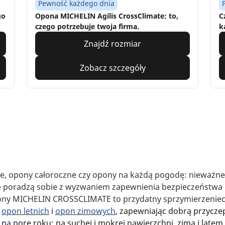
Pewność każdego dnia
go
Opona MICHELIN Agilis CrossClimate: to,
C
czego potrzebuje twoja firma.
k
Znajdź rozmiar
Zobacz szczegóły
, opony całoroczne czy opony na każdą pogodę: nieważne 
e poradzą sobie z wyzwaniem zapewnienia bezpieczeństwa p
ny MICHELIN CROSSCLIMATE to przydatny sprzymierzeniec 
y
opon letnich
i
opon zimowych
, zapewniając dobrą przycze
na porę roku: na suchej i mokrej nawierzchni, zimą i latem,