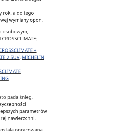
rok, a do tego
nowej wymiany opon.
em osobowym,
N CROSSCLIMATE:
CROSSCLIMATE +
TE 2 SUV
,
MICHELIN
SCLIMATE
PING
sto pada śnieg,
rzyczepności
lepszych parametrów
rej nawierzchni.
została opracowana