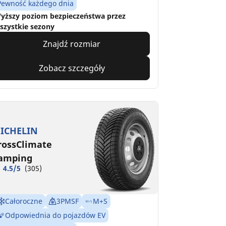
Pewność każdego dnia
yższy poziom bezpieczeństwa przez
szystkie sezony
Znajdź rozmiar
Zobacz szczegóły
ICHELIN
rossClimate
amping
4.5/5
(305)
Całoroczne
3PMSF
M+S
Odpowiednia do pojazdów EV