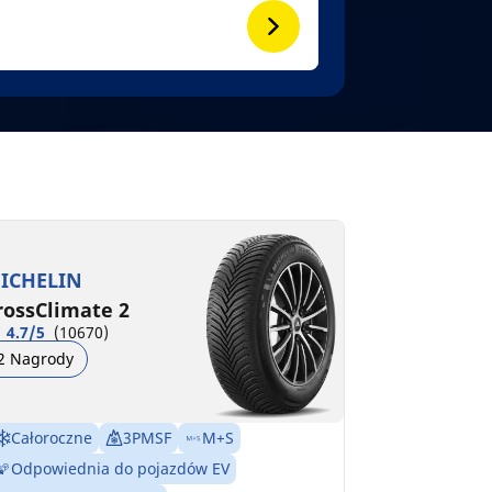
ICHELIN
rossClimate 2
4.7/5
(10670)
2 Nagrody
Całoroczne
3PMSF
M+S
Odpowiednia do pojazdów EV