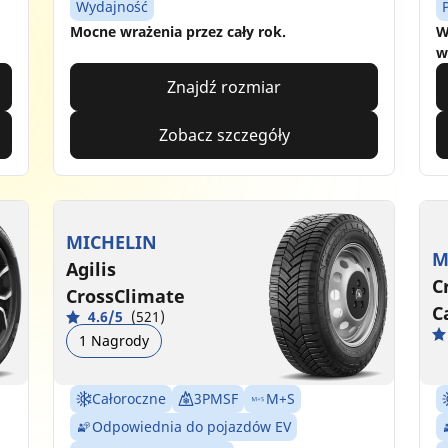
Wydajność
Mocne wrażenia przez cały rok.
W
w
Znajdź rozmiar
Zobacz szczegóły
MICHELIN
M
Agilis
C
CrossClimate
C
4.6/5
(521)
1 Nagrody
Całoroczne
3PMSF
M+S
Odpowiednia do pojazdów EV