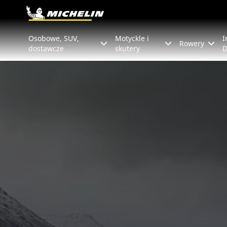
Go to page content
Go to page navigation
Osobowe, SUV,
Motyckle i
I
Rowery
dostawcze
skutery
D