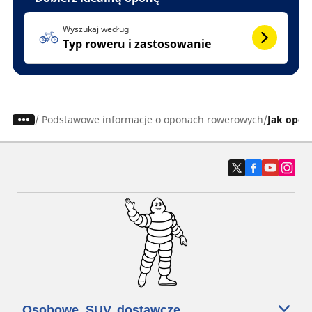
Wyszukaj według
Typ roweru i zastosowanie
/
Podstawowe informacje o oponach rowerowych
Jak opór
Osobowe, SUV, dostawcze