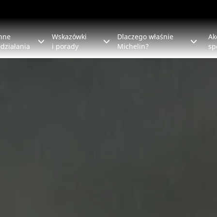
nne
Wskazówki
Dlaczego właśnie
Ak
działania
i porady
Michelin?
sp