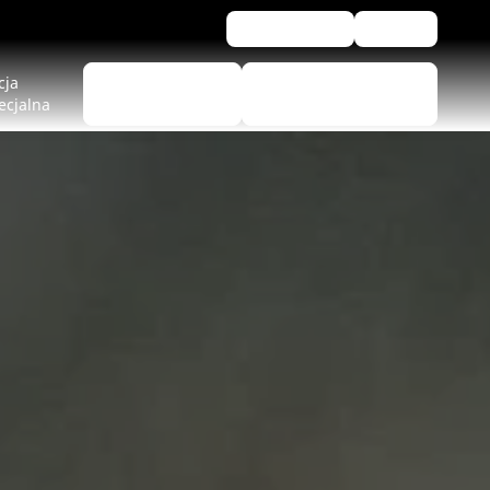
Newsletter
Pomoc
cja
Wyszukiwarka
Znajdź punkty
ecjalna
opon
sprzedaży