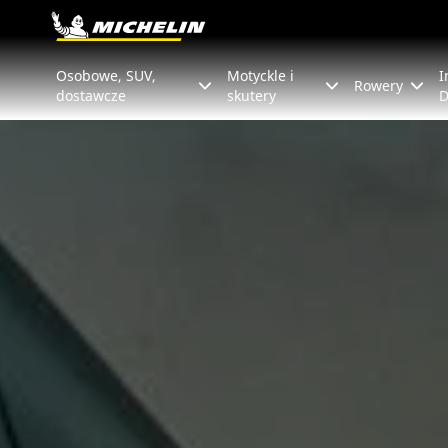
Go to page content
Go to page navigation
Osobowe, SUV,
Motyckle i
I
Rowery
dostawcze
skutery
D