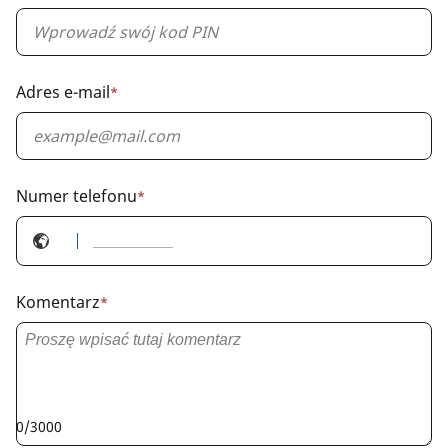
field
Adres e-mail
*
Required
field
Numer telefonu
*
Required
field
Komentarz
*
Required
field
0/3000