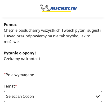
Go to page content
Go to page navigation
Pomoc
Chętnie posłuchamy wszystkich Twoich pytań, sugestii
i uwag oraz odpowiemy na nie tak szybko, jak to
możliwe.
Pytanie o opony?
Czekamy na kontakt
*
Pola wymagane
Temat
*
Required
field