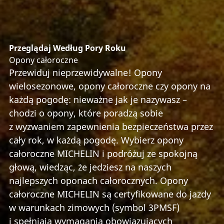
Przeglądaj Według Pory Roku
Opony całoroczne
Przewiduj nieprzewidywalne! Opony
wielosezonowe, opony całoroczne czy opony na
każdą pogodę: nieważne jak je nazywasz –
chodzi o opony, które poradzą sobie
z wyzwaniem zapewnienia bezpieczeństwa przez
cały rok, w każdą pogodę. Wybierz opony
całoroczne MICHELIN i podróżuj ze spokojną
głową, wiedząc, że jedziesz na naszych
najlepszych oponach całorocznych. Opony
całoroczne MICHELIN są certyfikowane do jazdy
w warunkach zimowych (symbol 3PMSF)
i spełniają wymagania obowiązujących