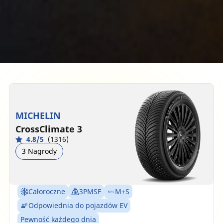
MICHELIN
CrossClimate 3
4.8/5
(1316)
3 Nagrody
Całoroczne
3PMSF
M+S
Odpowiednia do pojazdów EV
Pewność każdego dnia