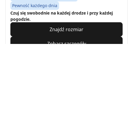
Pewność każdego dnia
Czuj się swobodnie na każdej drodze i przy każdej
pogodzie.
Znajdź rozmiar
Zobacz szczegóły
Wyszukiwanie
opon
Podaj
swojego
pojazdu.
/
PRZEGLĄDAJ WEDŁUG PORY ROKU
Opony całoroczne