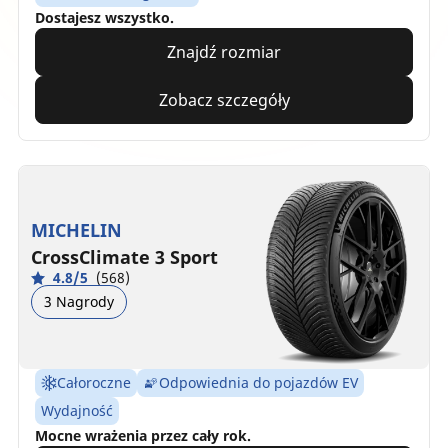
Dostajesz wszystko.
Znajdź rozmiar
Zobacz szczegóły
MICHELIN
CrossClimate 3 Sport
4.8/5
(568)
3 Nagrody
Całoroczne
Odpowiednia do pojazdów EV
Wydajność
Mocne wrażenia przez cały rok.