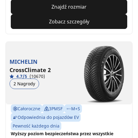
Znajdź rozmiar
Zobacz szczegóły
MICHELIN
CrossClimate 2
4.7/5
(10670)
2 Nagrody
Całoroczne
3PMSF
M+S
Odpowiednia do pojazdów EV
Pewność każdego dnia
Wyższy poziom bezpieczeństwa przez wszystkie