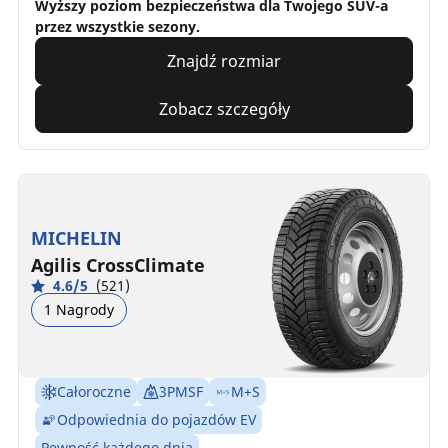
Wyższy poziom bezpieczeństwa dla Twojego SUV-a
przez wszystkie sezony.
Znajdź rozmiar
Zobacz szczegóły
MICHELIN
Agilis CrossClimate
4.6/5
(521)
1 Nagrody
Całoroczne
3PMSF
M+S
Odpowiednia do pojazdów EV
Pewność każdego dnia