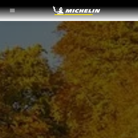
Go to page content
Go to page navigation