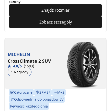
sezony
Znajdź rozmiar
Zobacz szczegóły
MICHELIN
CrossClimate 2 SUV
4.8/5
(1593)
1 Nagrody
Całoroczne
3PMSF
M+S
Odpowiednia do pojazdów EV
Pewność każdego dnia