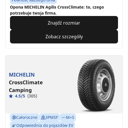
Opona MICHELIN Agilis CrossClimate: to, czego
potrzebuje twoja firma.
Znajdź rozmiar
Zobacz szczegóły
MICHELIN
CrossClimate
Camping
4.5/5
(305)
Całoroczne
3PMSF
M+S
Odpowiednia do pojazdów EV