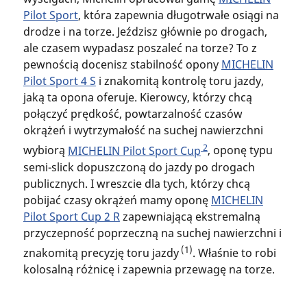
Pilot Sport
, która zapewnia długotrwałe osiągi na
drodze i na torze. Jeździsz głównie po drogach,
ale czasem wypadasz poszaleć na torze? To z
pewnością docenisz stabilność opony
MICHELIN
Pilot Sport 4 S
i znakomitą kontrolę toru jazdy,
jaką ta opona oferuje. Kierowcy, którzy chcą
połączyć prędkość, powtarzalność czasów
okrążeń i wytrzymałość na suchej nawierzchni
2
wybiorą
MICHELIN Pilot Sport Cup
, oponę typu
semi-slick dopuszczoną do jazdy po drogach
publicznych. I wreszcie dla tych, którzy chcą
pobijać czasy okrążeń mamy oponę
MICHELIN
Pilot Sport Cup 2 R
zapewniającą ekstremalną
przyczepność poprzeczną na suchej nawierzchni i
(1)
znakomitą precyzję toru jazdy
. Właśnie to robi
kolosalną różnicę i zapewnia przewagę na torze.