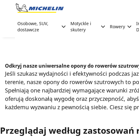
Go to page content
Go to page navigation
Osobowe, SUV,
Motyckle i
I
Rowery
dostawcze
skutery
D
Odkryj nasze uniwersalne opony do rowerów szutrow
Jeśli szukasz wydajności i efektywności podczas j
terenie, nasze opony do rowerów szutrowych to p
Spełniają one najbardziej wymagające warunki zró
oferują doskonałą wygodę oraz przyczepność, aby
każdemu wyzwaniu z pewnością siebie. Ciesz się p
Przeglądaj według zastosowań