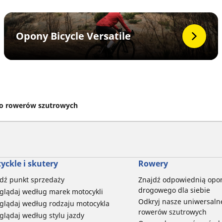
Opony Bicycle Versatile
do rowerów szutrowych
yckle i skutery
Rowery
dź punkt sprzedaży
Znajdź odpowiednią opo
drogowego dla siebie
glądaj według marek motocykli
Odkryj nasze uniwersaln
glądaj według rodzaju motocykla
rowerów szutrowych
glądaj według stylu jazdy