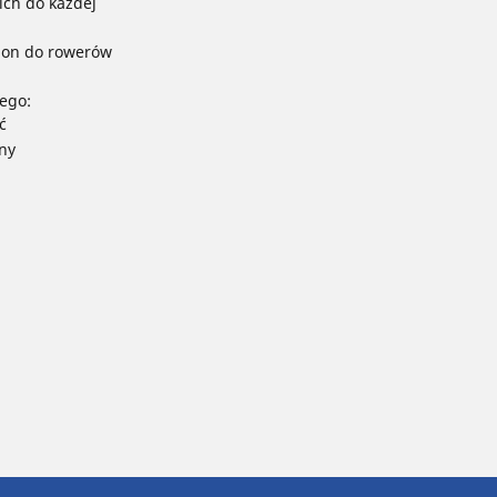
ch do każdej
pon do rowerów
ego:
ć
ny