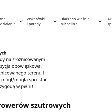
nne
Wskazówki
Dlaczego właśnie
Ak
działania
i porady
Michelin?
sp
ych
azdy na zróżnicowanym
ozycja obowiązkowa.
żnicowanego terenu i
ś mógł/mogła sprostać
rzygodą w pełni!
 rowerów szutrowych