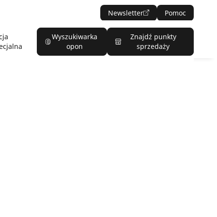
Newsletter
Pomoc
cja
Wyszukiwarka
Znajdź punkty
ecjalna
opon
sprzedaży