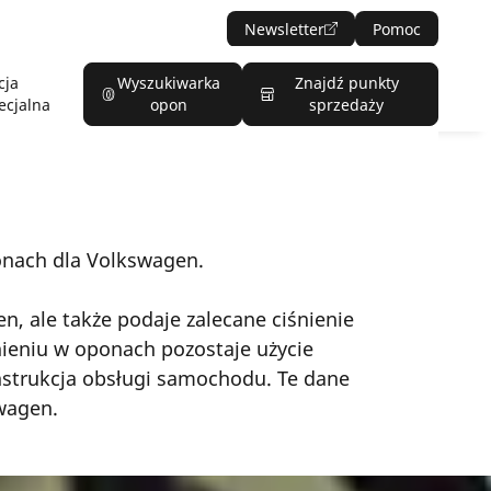
Newsletter
Pomoc
cja
Wyszukiwarka
Znajdź punkty
ecjalna
opon
sprzedaży
nach dla Volkswagen.
 ale także podaje zalecane ciśnienie
nieniu w oponach pozostaje użycie
nstrukcja obsługi samochodu. Te dane
wagen.