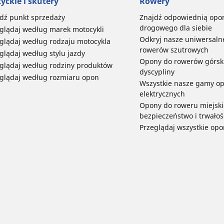
yckle i skutery
Rowery
dź punkt sprzedaży
Znajdź odpowiednią opo
drogowego dla siebie
glądaj według marek motocykli
Odkryj nasze uniwersaln
glądaj według rodzaju motocykla
rowerów szutrowych
glądaj według stylu jazdy
Opony do rowerów górski
glądaj według rodziny produktów
dyscypliny
glądaj według rozmiaru opon
Wszystkie nasze gamy o
elektrycznych
Opony do roweru miejski
bezpieczeństwo i trwałoś
Przeglądaj wszystkie opo