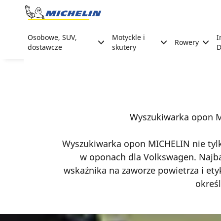
Go to page content
Go to page navigation
Osobowe, SUV,
Motyckle i
I
Rowery
dostawcze
skutery
D
Wyszukiwarka opon M
Wyszukiwarka opon MICHELIN nie tylk
w oponach dla Volkswagen. Najbar
wskaźnika na zaworze powietrza i et
okreś