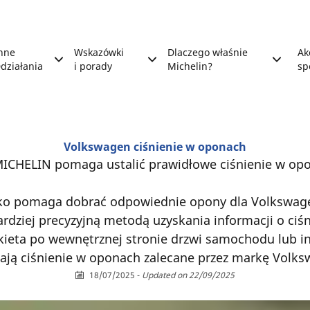
nne
Wskazówki
Dlaczego właśnie
Ak
działania
i porady
Michelin?
sp
Volkswagen ciśnienie w oponach
ICHELIN pomaga ustalić prawidłowe ciśnienie w opo
o pomaga dobrać odpowiednie opony dla Volkswagen,
dziej precyzyjną metodą uzyskania informacji o ciś
ykieta po wewnętrznej stronie drzwi samochodu lub i
lają ciśnienie w oponach zalecane przez markę Volks
18/07/2025
-
Updated on 22/09/2025