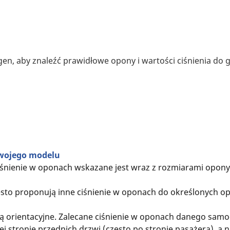
en, aby znaleźć prawidłowe opony i wartości ciśnienia do
swojego modelu
ciśnienie w oponach wskazane jest wraz z rozmiarami opo
to proponują inne ciśnienie w oponach do określonych o
są orientacyjne. Zalecane ciśnienie w oponach danego sam
j stronie przednich drzwi (często po stronie pasażera), a 