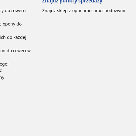
Znajdź punkty sprzedaży
ny do roweru
Znajdź sklep z oponami samochodowymi
e opony do
ch do każdej
pon do rowerów
ego:
ć
ny