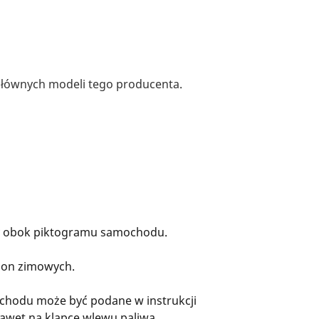
 głównych modeli tego producenta.
ny obok piktogramu samochodu.
pon zimowych.
ochodu może być podane w instrukcji
nawet na klapce wlewu paliwa.