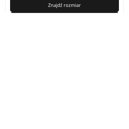
Znajdź rozmiar
Zobacz szczegóły
Wyszukiwanie
opon
Podaj
swojego
pojazdu.
/
Przeglądaj Według Rodzajach Motocykli
Neo-Retro Scram