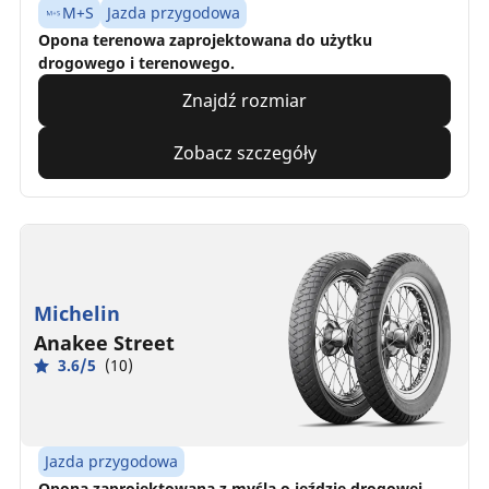
M+S
Jazda przygodowa
Opona terenowa zaprojektowana do użytku
drogowego i terenowego.
Znajdź rozmiar
Zobacz szczegóły
Michelin
Anakee Street
3.6/5
(10)
Jazda przygodowa
Opona zaprojektowana z myślą o jeździe drogowej