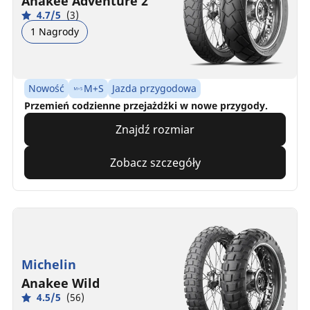
Anakee Adventure 2
4.7/5
(3)
1 Nagrody
Nowość
M+S
Jazda przygodowa
Przemień codzienne przejażdżki w nowe przygody.
Znajdź rozmiar
Zobacz szczegóły
Michelin
Anakee Wild
4.5/5
(56)