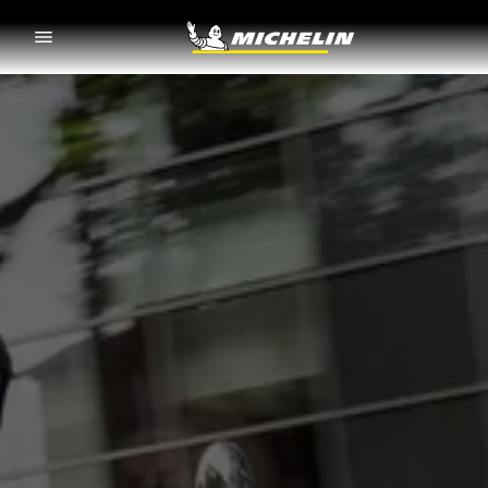
Go to page content
Go to page navigation