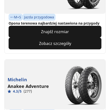
M+S
Jazda przygodowa
Opona terenowa najbardziej nastawiona na przygody
Znajdź rozmiar
Zobacz szczegóły
Michelin
Anakee Adventure
4.3/5
(277)