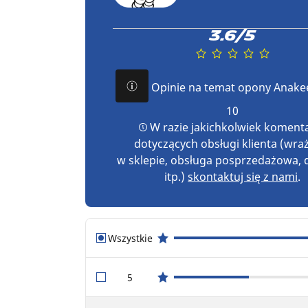
3.6/5
Opinie na temat opony Anakee
10
W razie jakichkolwiek koment
dotyczących obsługi klienta (wra
w sklepie, obsługa posprzedażowa,
itp.)
skontaktuj się z nami
.
Wszystkie
star reviews
5
star reviews