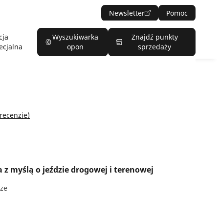
Newsletter
Pomoc
cja
Wyszukiwarka
Znajdź punkty
ecjalna
opon
sprzedaży
 recenzje)
z myślą o jeździe drogowej i terenowej
dze