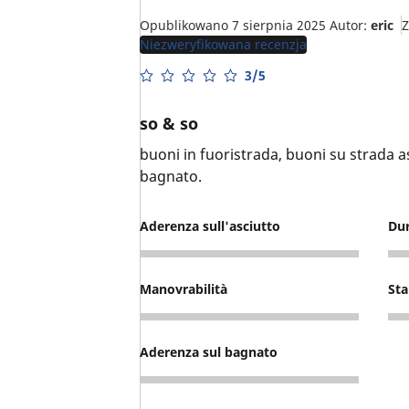
Opublikowano 7 sierpnia 2025
Autor:
eric
Z
Niezweryfikowana recenzja
3/5
so & so
buoni in fuoristrada, buoni su strada asc
bagnato.
Aderenza sull'asciutto
Du
4
4
Manovrabilità
Sta
3
3
Aderenza sul bagnato
1