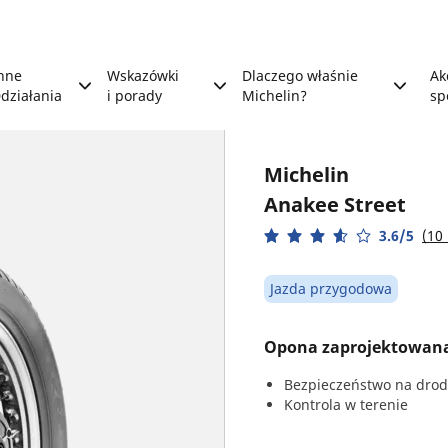
nne
Wskazówki
Dlaczego właśnie
Ak
działania
i porady
Michelin?
sp
Michelin
Anakee Street
3.6/5
(10
Jazda przygodowa
Opona zaprojektowana 
Bezpieczeństwo na dro
Kontrola w terenie