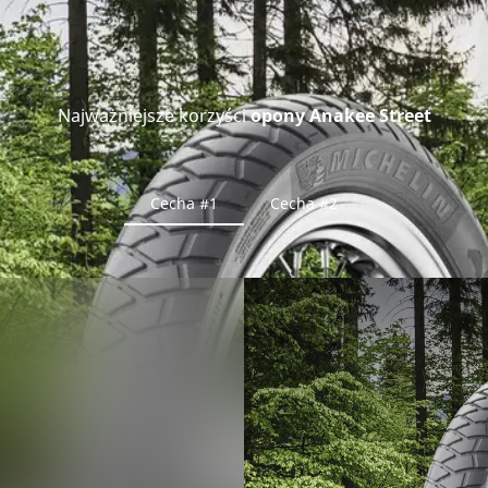
Najważniejsze korzyści
opony Anakee Street
Cecha #1
Cecha #2