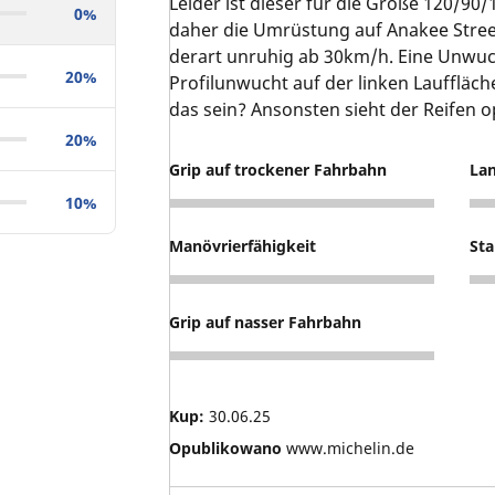
Leider ist dieser für die Größe 120/90/
0%
daher die Umrüstung auf Anakee Street
derart unruhig ab 30km/h. Eine Unwuc
20%
Profilunwucht auf der linken Lauffläc
das sein? Ansonsten sieht der Reifen op
20%
Grip auf trockener Fahrbahn
Lan
10%
4
4
Manövrierfähigkeit
Sta
3
1
Grip auf nasser Fahrbahn
3
Kup:
30.06.25
Opublikowano
www.michelin.de