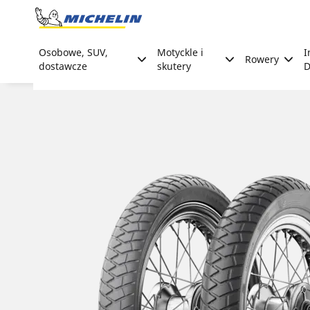
Go to page content
Go to page navigation
Osobowe, SUV,
Motyckle i
I
Rowery
dostawcze
skutery
D