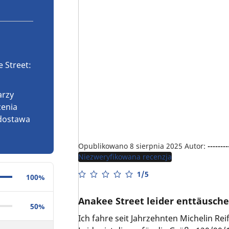
 Street:
arzy
żenia
 dostawa
Opublikowano 8 sierpnia 2025
Autor:
--------
Niezweryfikowana recenzja
1/5
100%
Anakee Street leider enttäusche
50%
Ich fahre seit Jahrzehnten Michelin Rei