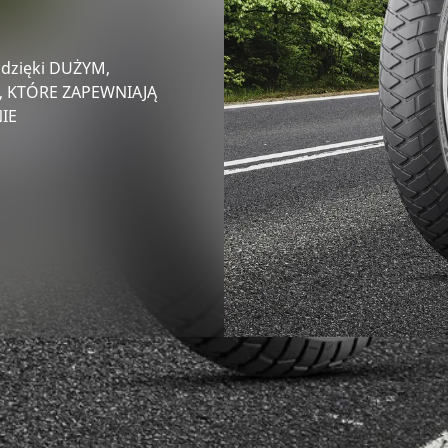
 dzięki DUŻYM,
 KTÓRE ZAPEWNIAJĄ
IE