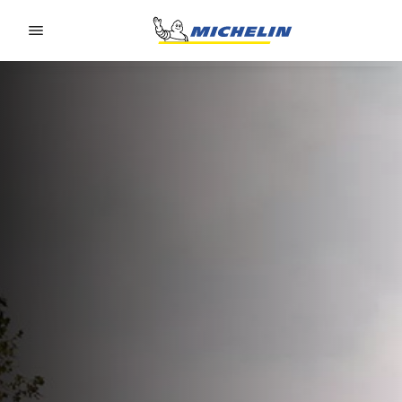
Go to page content
Go to page navigation