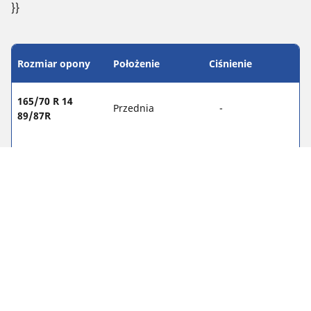
}}
Rozmiar opony
Położenie
Ciśnienie
165/70 R 14
Przednia
-
89/87R
165/70 R 14
Tylna
-
89/87R
Informacje prawne