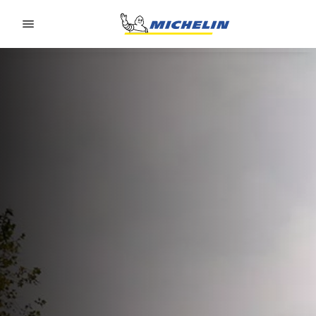
Go to page content
Go to page navigation