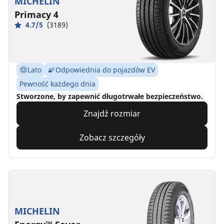
MICHELIN
Primacy 4
4.7/5
(3189)
Lato
Odpowiednia do pojazdów EV
Pewność każdego dnia
Stworzone, by zapewnić długotrwałe bezpieczeństwo.
Znajdź rozmiar
Zobacz szczegóły
MICHELIN