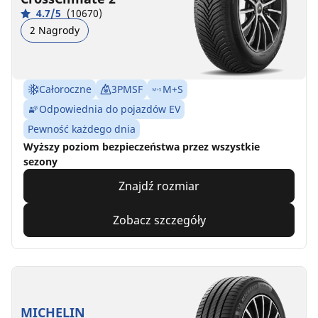
4.7/5
(10670)
2 Nagrody
Całoroczne
3PMSF
M+S
Odpowiednia do pojazdów EV
Pewność każdego dnia
Wyższy poziom bezpieczeństwa przez wszystkie
sezony
Znajdź rozmiar
Zobacz szczegóły
MICHELIN