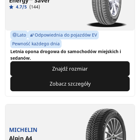
Energy™ Saver
4.7/5
(144)
Lato
Odpowiednia do pojazdów EV
Pewność każdego dnia
Letnia opona drogowa do samochodów miejskich i
sedanów.
Znajdź rozmiar
Zobacz szczegóły
MICHELIN
Alpin A4