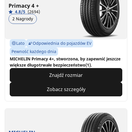
Primacy 4 +
4.8/5
(2694)
2 Nagrody
Lato
Odpowiednia do pojazdów EV
Pewność każdego dnia
MICHELIN Primacy 4+, stworzona, by zapewnić jeszcze
większe długotrwałe bezpieczeństwo(1).
Znajdź rozmiar
Zobacz szczegóły