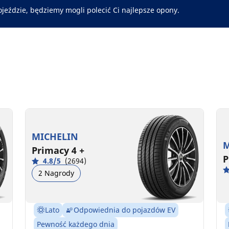
ojeździe, będziemy mogli polecić Ci najlepsze opony.
MICHELIN
M
Primacy 4 +
P
4.8/5
(2694)
2 Nagrody
Lato
Odpowiednia do pojazdów EV
Pewność każdego dnia