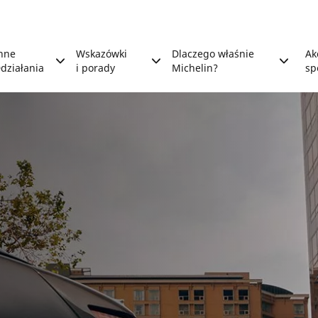
nne
Wskazówki
Dlaczego właśnie
Ak
działania
i porady
Michelin?
sp