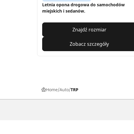
Letnia opona drogowa do samochodów
miejskich i sedanów.
Znajdź rozmiar
Zobacz szczegóły
Home
Auto
TRP
Osobowe, SUV, dostawcze
Mot