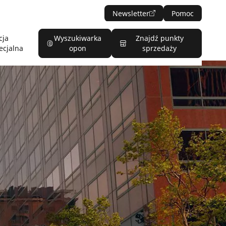
Newsletter
Pomoc
cja
Wyszukiwarka
Znajdź punkty
ecjalna
opon
sprzedaży