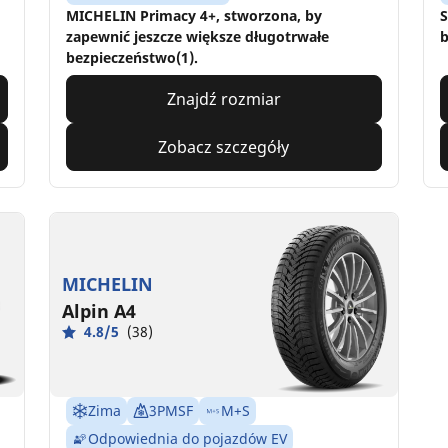
MICHELIN Primacy 4+, stworzona, by
S
zapewnić jeszcze większe długotrwałe
b
bezpieczeństwo(1).
Znajdź rozmiar
Zobacz szczegóły
MICHELIN
Alpin A4
4.8/5
(38)
Zima
3PMSF
M+S
Odpowiednia do pojazdów EV