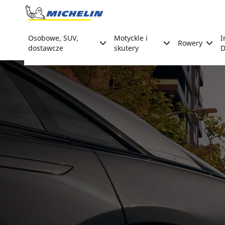
Go to page content
Go to page navigation
Osobowe, SUV,
Motyckle i
I
Rowery
dostawcze
skutery
D