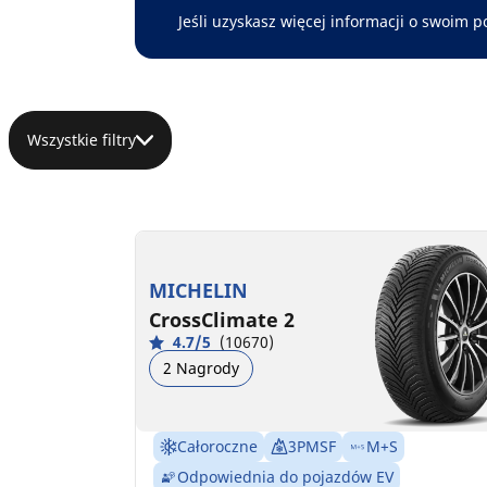
Jeśli uzyskasz więcej informacji o swoim p
Wszystkie filtry
MICHELIN
CrossClimate 2
4.7/5
(10670)
2 Nagrody
Całoroczne
3PMSF
M+S
Odpowiednia do pojazdów EV