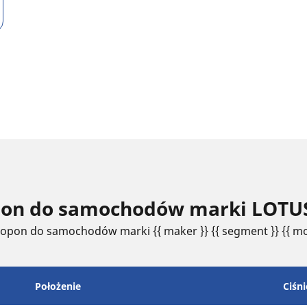
opon do samochodów marki LOTU
 opon do samochodów marki {{ maker }} {{ segment }} {{ mo
Położenie
Ciśni