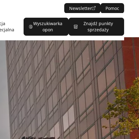
Newsletter
Pomoc
cja
Wyszukiwarka
Znajdź punkty
ecjalna
opon
sprzedaży