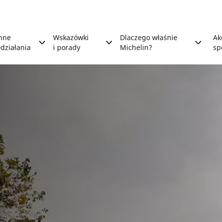
nne
Wskazówki
Dlaczego właśnie
Ak
działania
i porady
Michelin?
sp