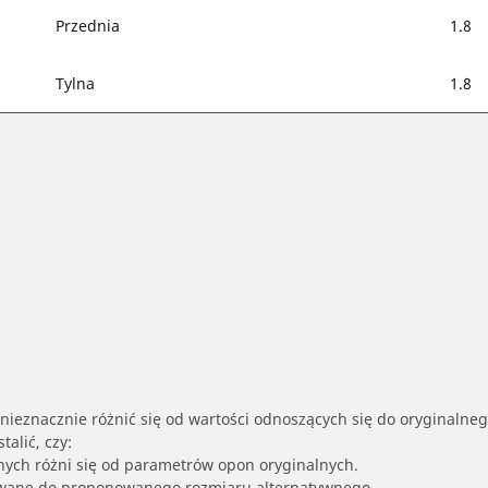
Przednia
1.8
Tylna
1.8
nieznacznie różnić się od wartości odnoszących się do oryginalne
alić, czy:
nych różni się od parametrów opon oryginalnych.
owane do proponowanego rozmiaru alternatywnego.