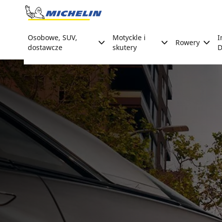
Go to page content
Go to page navigation
Osobowe, SUV,
Motyckle i
I
Rowery
dostawcze
skutery
D