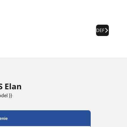
DEF
S Elan
del }}
enie