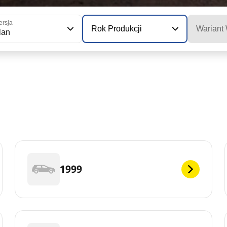
rsja
Rok Produkcji
Wariant
lan
1999