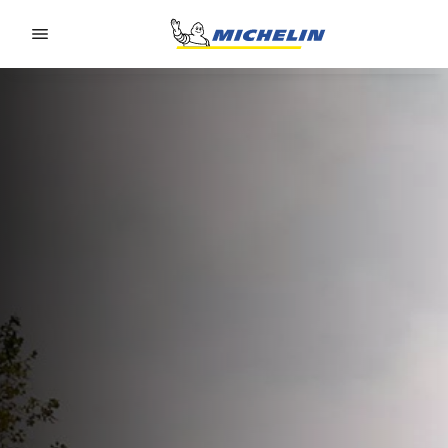
Go to page content
Go to page navigation