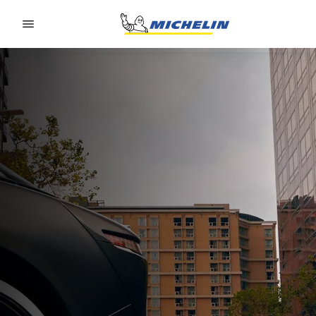
Go to page content
Go to page navigation