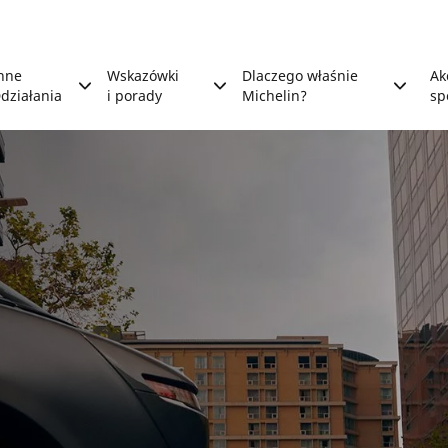
nne
Wskazówki
Dlaczego właśnie
Ak
działania
i porady
Michelin?
sp