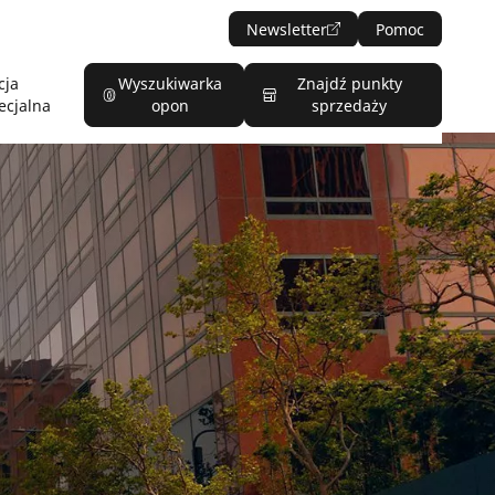
Newsletter
Pomoc
cja
Wyszukiwarka
Znajdź punkty
ecjalna
opon
sprzedaży