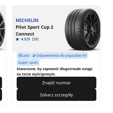
MICHELIN
Pilot Sport Cup 2
Connect
4.5/5
(28)
Lato
Odpowiednia do pojazdów EV
Super sport
Stworzone, by zapewnić długotrwałe osiągi
na torze wyścigowym.
Znajdź rozmiar
Zobacz szczegóły