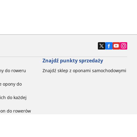
Znajdź punkty sprzedaży
ny do roweru
Znajdź sklep z oponami samochodowymi
e opony do
ch do każdej
pon do rowerów
ego:
ć