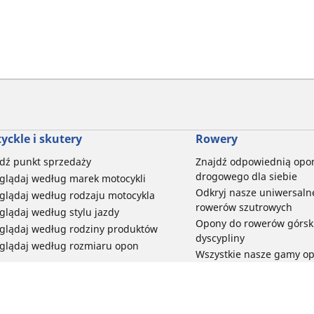
yckle i skutery
Rowery
dź punkt sprzedaży
Znajdź odpowiednią opo
drogowego dla siebie
glądaj według marek motocykli
Odkryj nasze uniwersaln
glądaj według rodzaju motocykla
rowerów szutrowych
glądaj według stylu jazdy
Opony do rowerów górski
glądaj według rodziny produktów
dyscypliny
glądaj według rozmiaru opon
Wszystkie nasze gamy o
elektrycznych
Opony do roweru miejski
bezpieczeństwo i trwałoś