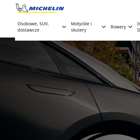
Go to page content
Go to page navigation
Osobowe, SUV,
Motyckle i
I
Rowery
dostawcze
skutery
D