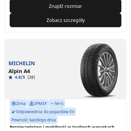
Znajdź rozmiar
Zobacz szczegóły
MICHELIN
Alpin A4
4.8/5
(38)
Zima
3PMSF
M+S
Odpowiednia do pojazdów EV
Pewność każdego dnia
Bezpieczeństwo i mobilność w trudnych warunkach