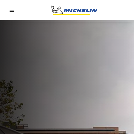
Go to page content
Go to page navigation