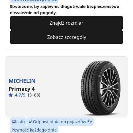
Stworzone, by zapewnić długotrwałe bezpieczeństwo
niezależnie od pogody.
Znajdź rozmiar
Zobacz szczegóły
MICHELIN
Primacy 4
4.7/5
(3188)
Lato
Odpowiednia do pojazdów EV
Pewność każdego dnia