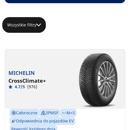
Wszystkie filtry
MICHELIN
CrossClimate+
4.7/5
(976)
Całoroczne
3PMSF
M+S
Odpowiednia do pojazdów EV
Pewność każdego dnia