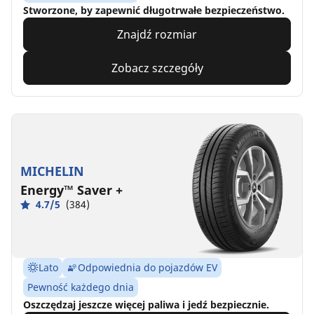
Stworzone, by zapewnić długotrwałe bezpieczeństwo.
Znajdź rozmiar
Zobacz szczegóły
MICHELIN
Energy™ Saver +
4.7/5
(384)
Lato
Odpowiednia do pojazdów EV
Pewność każdego dnia
Oszczędzaj jeszcze więcej paliwa i jedź bezpiecznie.