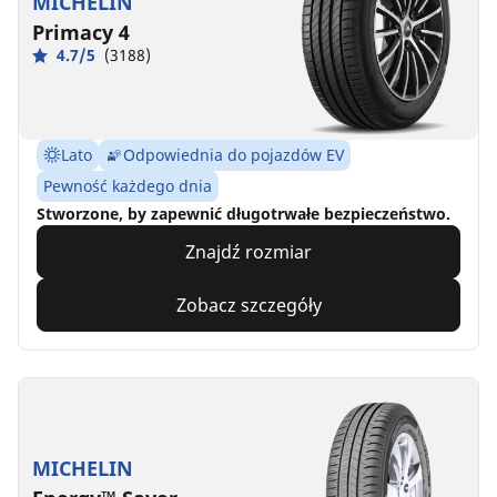
MICHELIN
Primacy 4
4.7/5
(3188)
Lato
Odpowiednia do pojazdów EV
Pewność każdego dnia
Stworzone, by zapewnić długotrwałe bezpieczeństwo.
Znajdź rozmiar
Zobacz szczegóły
MICHELIN