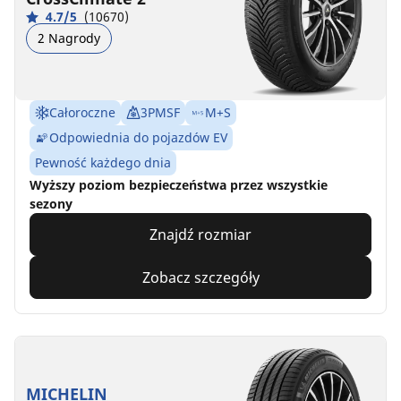
4.7/5
(10670)
2 Nagrody
Całoroczne
3PMSF
M+S
Odpowiednia do pojazdów EV
Pewność każdego dnia
Wyższy poziom bezpieczeństwa przez wszystkie
sezony
Znajdź rozmiar
Zobacz szczegóły
MICHELIN