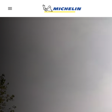
Go to page content
Go to page navigation