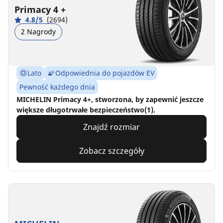
Primacy 4 +
4.8/5
(2694)
2 Nagrody
Lato
Odpowiednia do pojazdów EV
Pewność każdego dnia
MICHELIN Primacy 4+, stworzona, by zapewnić jeszcze
większe długotrwałe bezpieczeństwo(1).
Znajdź rozmiar
Zobacz szczegóły