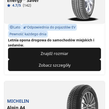
Energy™ Saver
4.7/5
(142)
Lato
Odpowiednia do pojazdów EV
Pewność każdego dnia
Letnia opona drogowa do samochodów miejskich i
sedanów.
Znajdź rozmiar
Zobacz szczegóły
MICHELIN
Alpin A4