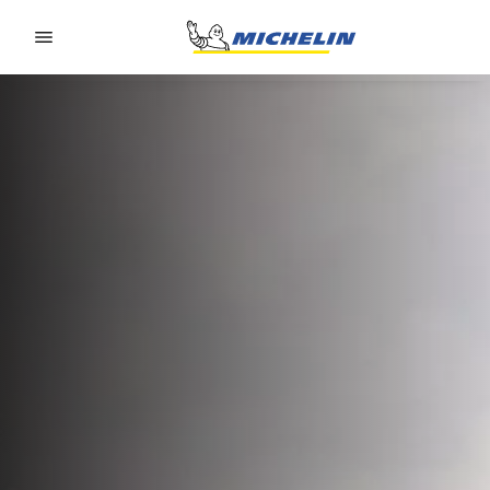
Go to page content
Go to page navigation