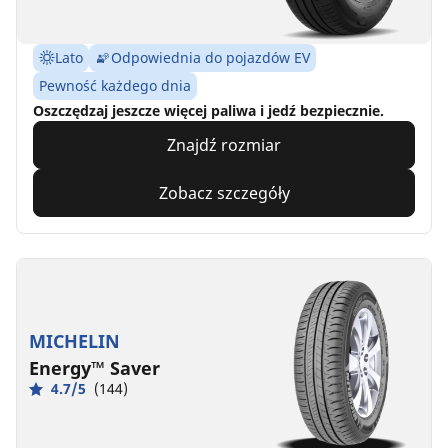
Lato
Odpowiednia do pojazdów EV
Pewność każdego dnia
Oszczędzaj jeszcze więcej paliwa i jedź bezpiecznie.
Znajdź rozmiar
Zobacz szczegóły
MICHELIN
Energy™ Saver
4.7/5
(144)