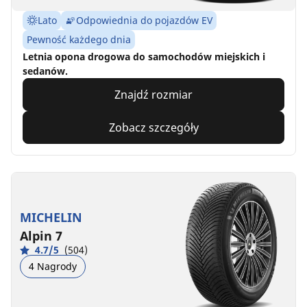
Lato
Odpowiednia do pojazdów EV
Pewność każdego dnia
Letnia opona drogowa do samochodów miejskich i
sedanów.
Znajdź rozmiar
Zobacz szczegóły
MICHELIN
Alpin 7
4.7/5
(504)
4 Nagrody