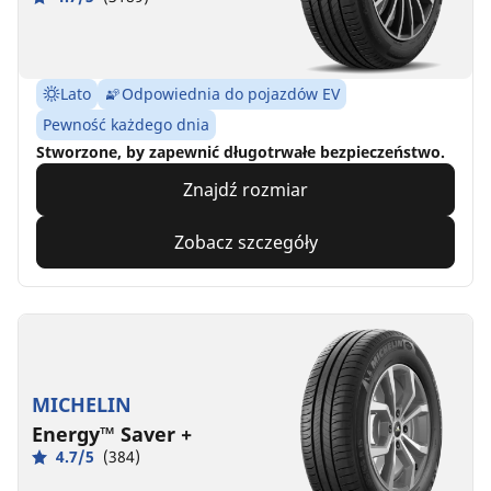
Lato
Odpowiednia do pojazdów EV
Pewność każdego dnia
Stworzone, by zapewnić długotrwałe bezpieczeństwo.
Znajdź rozmiar
Zobacz szczegóły
MICHELIN
Energy™ Saver +
4.7/5
(384)