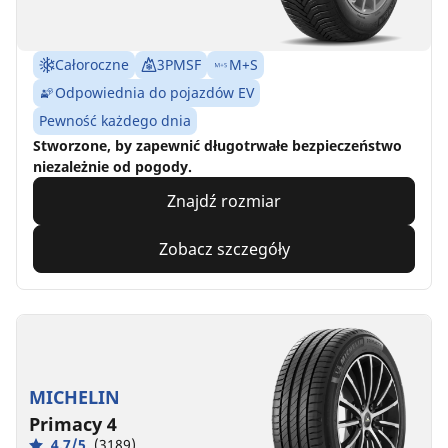
Całoroczne
3PMSF
M+S
Odpowiednia do pojazdów EV
Pewność każdego dnia
Stworzone, by zapewnić długotrwałe bezpieczeństwo
niezależnie od pogody.
Znajdź rozmiar
Zobacz szczegóły
MICHELIN
Primacy 4
4.7/5
(3189)