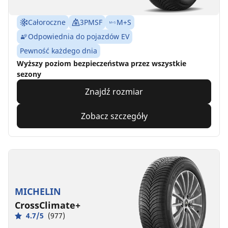
Całoroczne
3PMSF
M+S
Odpowiednia do pojazdów EV
Pewność każdego dnia
Wyższy poziom bezpieczeństwa przez wszystkie
sezony
Znajdź rozmiar
Zobacz szczegóły
MICHELIN
CrossClimate+
4.7/5
(977)