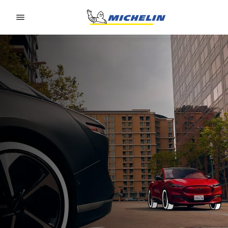
Go to page content
Go to page navigation