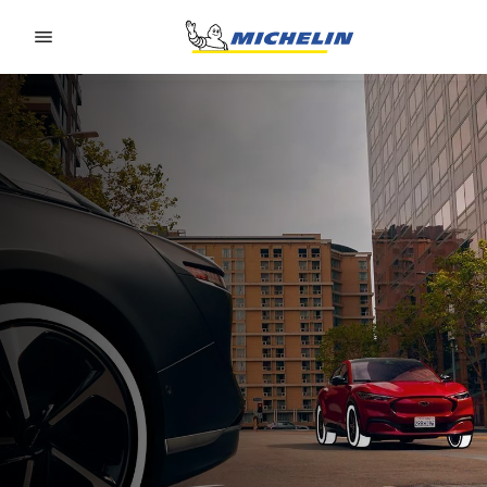
Go to page content
Go to page navigation