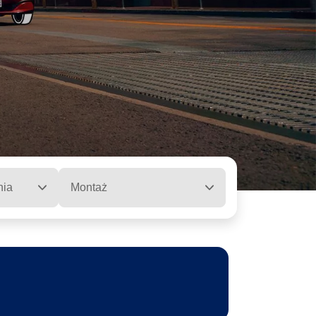
nia
Montaż