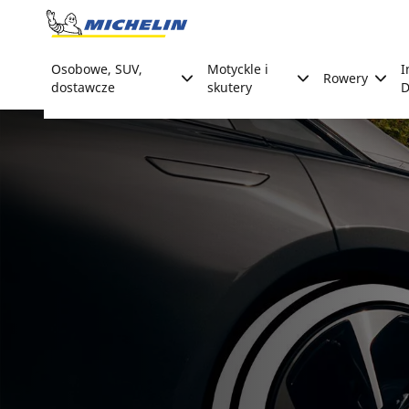
Go to page content
Go to page navigation
Osobowe, SUV,
Motyckle i
I
Rowery
dostawcze
skutery
D