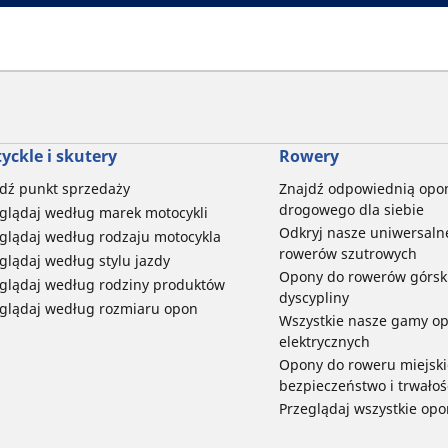
yckle i skutery
Rowery
dź punkt sprzedaży
Znajdź odpowiednią opo
drogowego dla siebie
glądaj według marek motocykli
Odkryj nasze uniwersaln
glądaj według rodzaju motocykla
rowerów szutrowych
glądaj według stylu jazdy
Opony do rowerów górski
glądaj według rodziny produktów
dyscypliny
glądaj według rozmiaru opon
Wszystkie nasze gamy o
elektrycznych
Opony do roweru miejski
bezpieczeństwo i trwałoś
Przeglądaj wszystkie opo