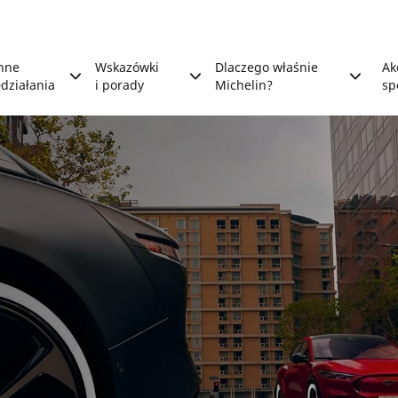
nne
Wskazówki
Dlaczego właśnie
Ak
działania
i porady
Michelin?
sp