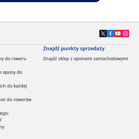
Znajdź punkty sprzedaży
ny do roweru
Znajdź sklep z oponami samochodowymi
e opony do
ch do każdej
pon do rowerów
ego:
ć
ny