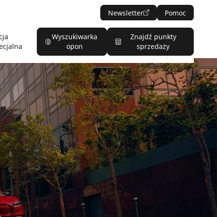
Newsletter
Pomoc
cja
Wyszukiwarka
Znajdź punkty
ecjalna
opon
sprzedaży