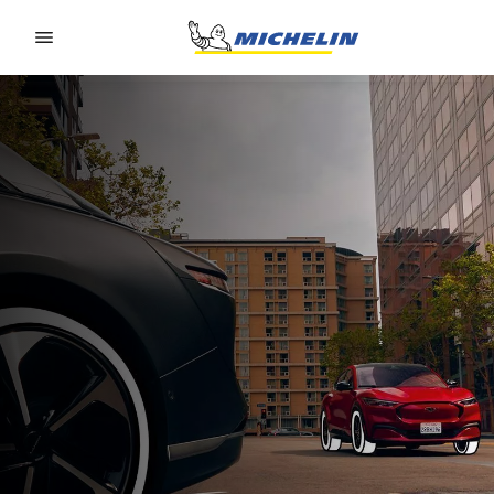
Go to page content
Go to page navigation