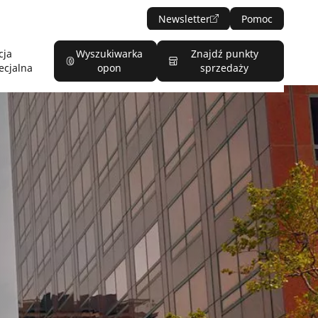
Newsletter
Pomoc
cja
Wyszukiwarka
Znajdź punkty
ecjalna
opon
sprzedaży