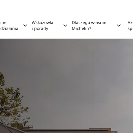
nne
Wskazówki
Dlaczego właśnie
Ak
działania
i porady
Michelin?
sp