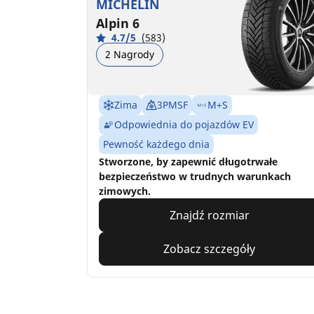
MICHELIN
Alpin 6
4.7/5
(583)
2 Nagrody
Zima
3PMSF
M+S
Odpowiednia do pojazdów EV
Pewność każdego dnia
Stworzone, by zapewnić długotrwałe
bezpieczeństwo w trudnych warunkach
zimowych.
Znajdź rozmiar
Zobacz szczegóły