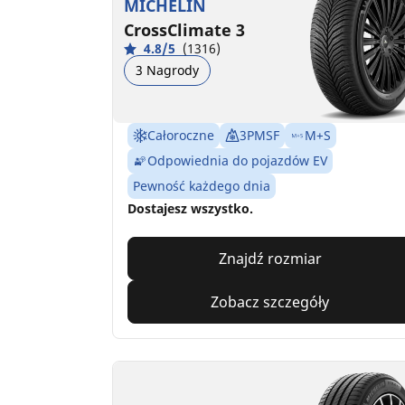
MICHELIN
CrossClimate 3
4.8/5
(1316)
3 Nagrody
Całoroczne
3PMSF
M+S
Odpowiednia do pojazdów EV
Pewność każdego dnia
Dostajesz wszystko.
Znajdź rozmiar
Zobacz szczegóły