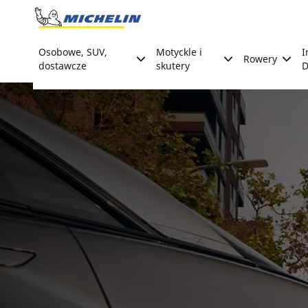
Go to page content
Go to page navigation
Osobowe, SUV,
Motyckle i
I
Rowery
dostawcze
skutery
D