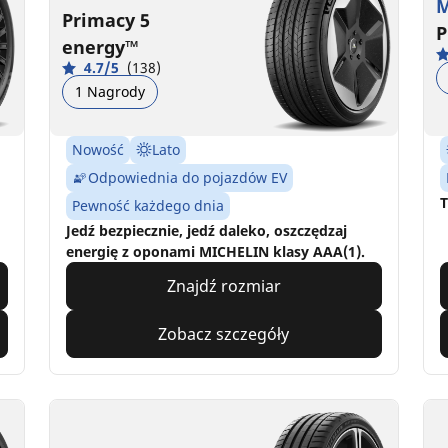
M
Primacy 5
P
energy™
4.7/5
(138)
1 Nagrody
Nowość
Lato
Odpowiednia do pojazdów EV
T
Pewność każdego dnia
Jedź bezpiecznie, jedź daleko, oszczędzaj
energię z oponami MICHELIN klasy AAA(1).
Znajdź rozmiar
Zobacz szczegóły