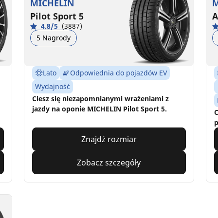
MICHELIN
M
Pilot Sport 5
A
4.8/5
(3887)
5 Nagrody
Lato
Odpowiednia do pojazdów EV
Wydajność
Ciesz się niezapomnianymi wrażeniami z
jazdy na oponie MICHELIN Pilot Sport 5.
C
p
Znajdź rozmiar
Zobacz szczegóły