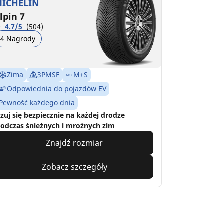
ICHELIN
lpin 7
4.7/5
(504)
4 Nagrody
Zima
3PMSF
M+S
Odpowiednia do pojazdów EV
Pewność każdego dnia
zuj się bezpiecznie na każdej drodze
odczas śnieżnych i mroźnych zim
Znajdź rozmiar
Zobacz szczegóły