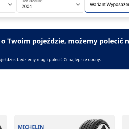
Rok Produkcji
Wariant Wyposaże
2004
i o Twoim pojeździe, możemy polecić n
ojeździe, będziemy mogli polecić Ci najlepsze opony.
MICHELIN