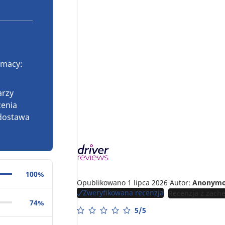
imacy:
arzy
żenia
 dostawa
100%
Opublikowano 1 lipca 2026
Autor:
Anonymo
Zweryfikowana recenzja
Recenzja z zachę
74%
5/5