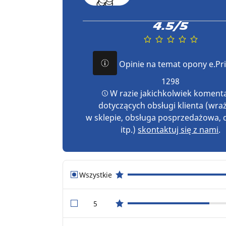
4.5/5
Opinie na temat opony e.Pr
1298
W razie jakichkolwiek koment
dotyczących obsługi klienta (wra
w sklepie, obsługa posprzedażowa,
itp.)
skontaktuj się z nami
.
Wszystkie
star reviews
5
star reviews