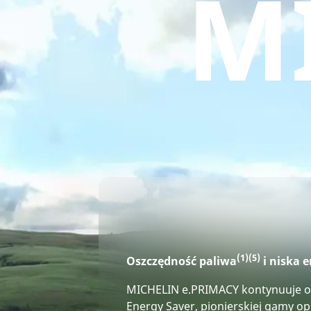
M
(1)
(5)
Oszczędność paliwa
i niska 
MICHELIN e.PRIMACY kontynuuje o
Energy Saver, pionierskiej gamy o