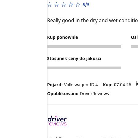
5/5
Really good in the dry and wet conditi
Kup ponownie
Osi
5
4
Stosunek ceny do jakości
4
Pojazd:
Volkswagen ID.4
Kup:
07.04.26
Opublikowano
DriverReviews