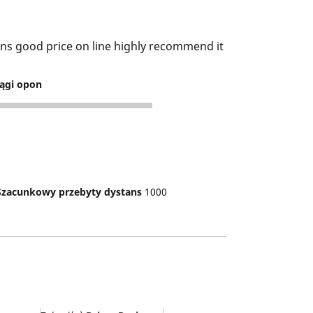
ons good price on line highly recommend it
ągi opon
Szacunkowy przebyty dystans
1000