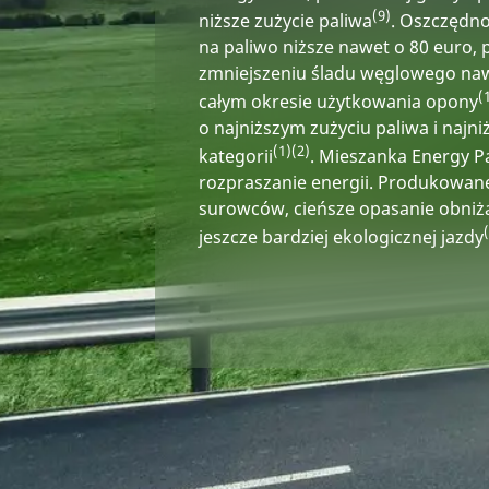
(9)
niższe zużycie paliwa
. Oszczędno
na paliwo niższe nawet o 80 euro,
zmniejszeniu śladu węglowego na
(
całym okresie użytkowania opony
o najniższym zużyciu paliwa i najni
(1)
(2)
kategorii
. Mieszanka Energy P
rozpraszanie energii. Produkowane 
surowców, cieńsze opasanie obniża
jeszcze bardziej ekologicznej jazdy