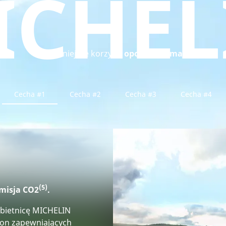
ICHEL
Najważniejsze korzyści
opony e.Primacy
Cecha #1
Cecha #2
Cecha #3
Cecha #4
(5)
emisja CO2
.
bietnicę MICHELIN
pon zapewniających