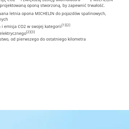
aprojektowaną oponą stworzoną, by zapewnić trwałość.
owana letnia opona MICHELIN do pojazdów spalinowych,
nych
(1)
(2)
 i emisja CO2 w swojej kategorii
(2)
(3)
elektrycznego
two, od pierwszego do ostatniego kilometra