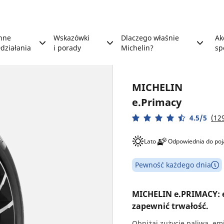
nne
Wskazówki
Dlaczego właśnie
Ak
działania
i porady
Michelin?
sp
MICHELIN
e.Primacy
4.5/5
(12
Lato
Odpowiednia do po
Pewność każdego dnia
MICHELIN e.PRIMACY: e
zapewnić trwałość.
Obniżaj zużycie paliwa, em