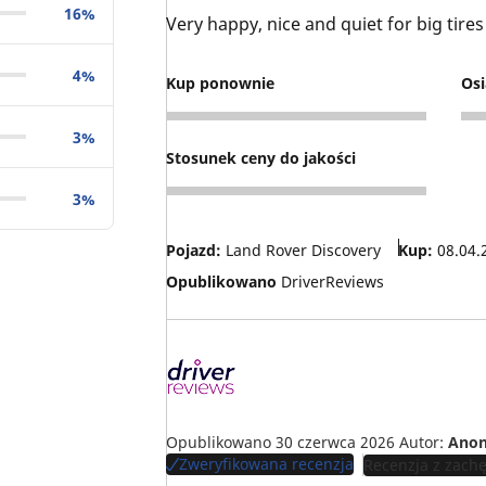
16%
Very happy, nice and quiet for big tires
4%
Kup ponownie
Osi
5
4
3%
Stosunek ceny do jakości
4
3%
Pojazd:
Land Rover Discovery
Kup:
08.04.
Opublikowano
DriverReviews
Opublikowano 30 czerwca 2026
Autor:
Ano
Zweryfikowana recenzja
Recenzja z zachę