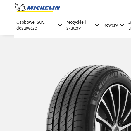
Go to page content
Go to page navigation
Osobowe, SUV,
Motyckle i
I
Rowery
dostawcze
skutery
D