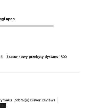
ągi opon
26
Szacunkowy przebyty dystans
1500
nymous
Zebrał(a)
Driver Reviews
tą