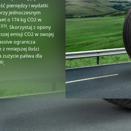
ść pieniędzy i wydatki
 przy jednoczesnym
wet o 174 kg CO2 w
1)
(5)
. Skorzystaj z opony
ższej emisji CO2 w swojej
assive ogranicza
z mniejszej ilości
 zużycie paliwa dla
(8)
.