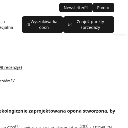
Newsletter
Pomoc
cja
Wyszukiwarka
Znajdź punkty
ecjalna
opon
sprzedaży
98 recenzje)
jazdów EV
kologicznie zaprojektowana opona stworzona, by
(1)
(2)
(3)
isję CO2
i zwiększaj zasięg akumulatora
z MICHELIN