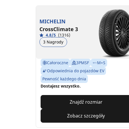
MICHELIN
CrossClimate 3
4.8/5
(1316)
3 Nagrody
Całoroczne
3PMSF
M+S
Odpowiednia do pojazdów EV
Pewność każdego dnia
Dostajesz wszystko.
Znajdź rozmiar
Zobacz szczegóły