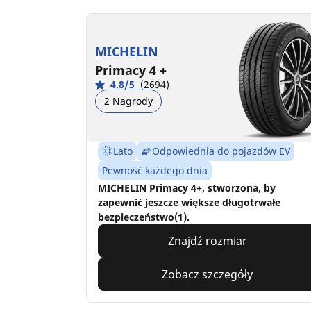
MICHELIN
Primacy 4 +
4.8/5
(2694)
2 Nagrody
Lato
Odpowiednia do pojazdów EV
Pewność każdego dnia
MICHELIN Primacy 4+, stworzona, by
zapewnić jeszcze większe długotrwałe
bezpieczeństwo(1).
Znajdź rozmiar
Zobacz szczegóły