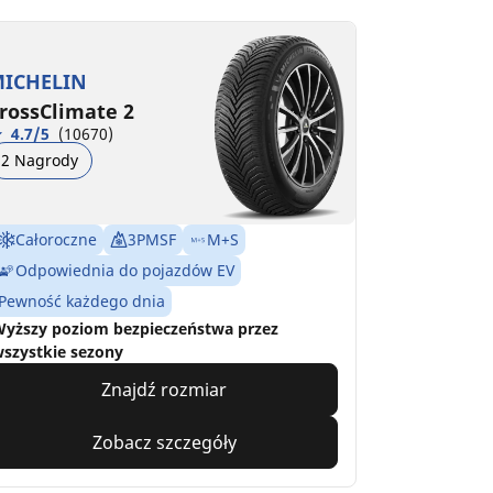
ICHELIN
rossClimate 2
4.7/5
(10670)
2 Nagrody
Całoroczne
3PMSF
M+S
Odpowiednia do pojazdów EV
Pewność każdego dnia
yższy poziom bezpieczeństwa przez
szystkie sezony
Znajdź rozmiar
Zobacz szczegóły