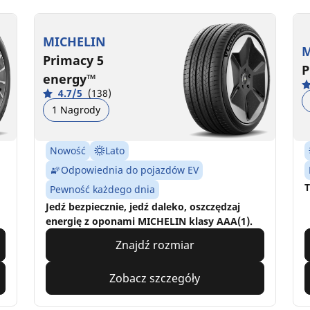
MICHELIN
M
Primacy 5
P
energy™
4.7/5
(138)
1 Nagrody
Nowość
Lato
Odpowiednia do pojazdów EV
T
Pewność każdego dnia
Jedź bezpiecznie, jedź daleko, oszczędzaj
energię z oponami MICHELIN klasy AAA(1).
Znajdź rozmiar
Zobacz szczegóły