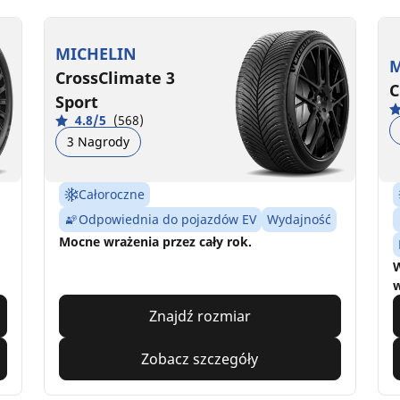
MICHELIN
M
CrossClimate 3
C
Sport
4.8/5
(568)
3 Nagrody
Całoroczne
Odpowiednia do pojazdów EV
Wydajność
Mocne wrażenia przez cały rok.
W
w
Znajdź rozmiar
Zobacz szczegóły