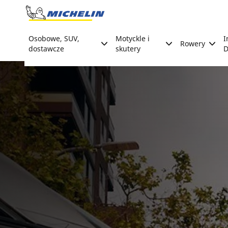
Go to page content
Go to page navigation
Osobowe, SUV,
Motyckle i
I
Rowery
dostawcze
skutery
D