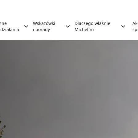
nne
Wskazówki
Dlaczego właśnie
Ak
działania
i porady
Michelin?
sp