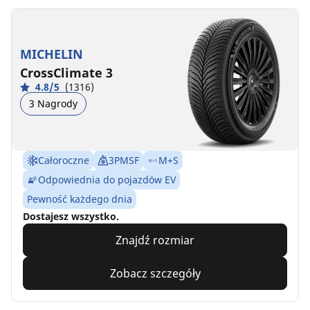
MICHELIN
CrossClimate 3
4.8/5
(1316)
3 Nagrody
Całoroczne
3PMSF
M+S
Odpowiednia do pojazdów EV
Pewność każdego dnia
Dostajesz wszystko.
Znajdź rozmiar
Zobacz szczegóły