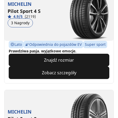
MICHELIN
Pilot Sport 4 S
4.9/5
(2119)
3 Nagrody
Lato
Odpowiednia do pojazdów EV
Super sport
Prawdziwa pasja. wyjątkowe emocje.
Znajdź rozmiar
Zobacz szczegóły
MICHELIN