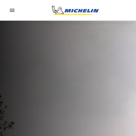
Go to page content
Go to page navigation