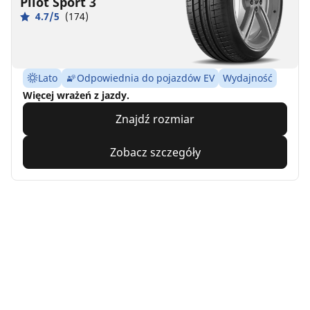
Pilot Sport 3
4.7/5
(174)
Lato
Odpowiednia do pojazdów EV
Wydajność
Więcej wrażeń z jazdy.
Znajdź rozmiar
Zobacz szczegóły
MICHELIN
Pilot Alpin 5
4.7/5
(316)
4 Nagrody