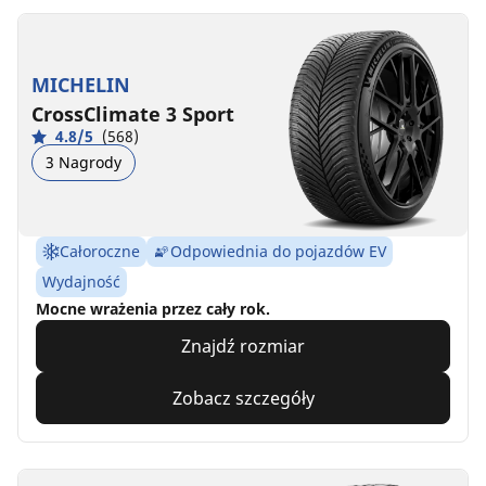
MICHELIN
CrossClimate 3 Sport
4.8/5
(568)
3 Nagrody
Całoroczne
Odpowiednia do pojazdów EV
Wydajność
Mocne wrażenia przez cały rok.
Znajdź rozmiar
Zobacz szczegóły