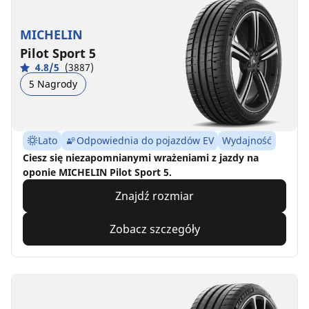
MICHELIN
Pilot Sport 5
4.8/5
(3887)
5 Nagrody
Lato
Odpowiednia do pojazdów EV
Wydajność
Ciesz się niezapomnianymi wrażeniami z jazdy na
oponie MICHELIN Pilot Sport 5.
Znajdź rozmiar
Zobacz szczegóły