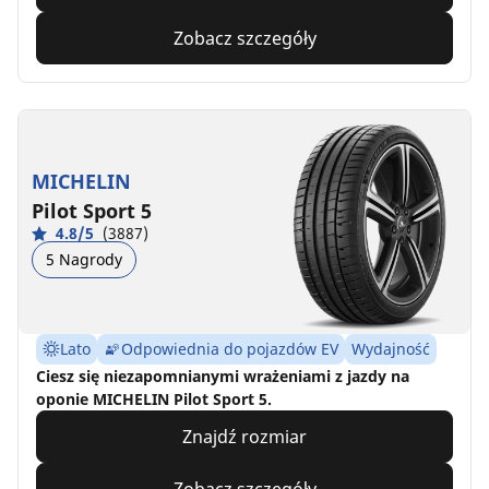
Zobacz szczegóły
MICHELIN
Pilot Sport 5
4.8/5
(3887)
5 Nagrody
Lato
Odpowiednia do pojazdów EV
Wydajność
Ciesz się niezapomnianymi wrażeniami z jazdy na
oponie MICHELIN Pilot Sport 5.
Znajdź rozmiar