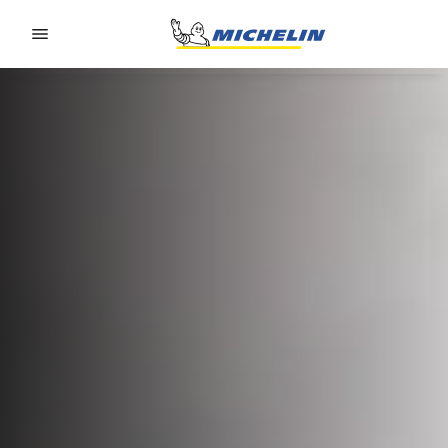
Go to page content
Go to page navigation