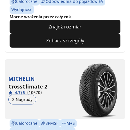
Całoroczne
Odpowiednia do pojazdów EV
Wydajność
Mocne wrażenia przez cały rok.
Znajdź rozmiar
Zobacz szczegóły
MICHELIN
CrossClimate 2
4.7/5
(10670)
2 Nagrody
Całoroczne
3PMSF
M+S