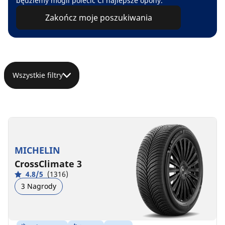
będziemy mogli polecić Ci najlepsze opony.
Zakończ moje poszukiwania
Wszystkie filtry
MICHELIN
CrossClimate 3
4.8/5
(1316)
3 Nagrody