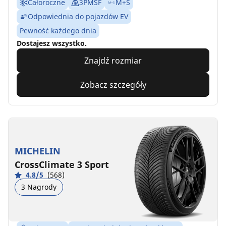
Całoroczne
3PMSF
M+S
Odpowiednia do pojazdów EV
Pewność każdego dnia
Dostajesz wszystko.
Znajdź rozmiar
Zobacz szczegóły
MICHELIN
CrossClimate 3 Sport
4.8/5
(568)
3 Nagrody