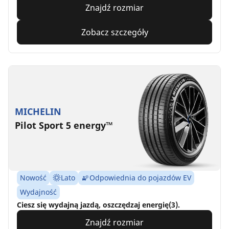
Znajdź rozmiar
Zobacz szczegóły
MICHELIN
Pilot Sport 5 energy™
Nowość
Lato
Odpowiednia do pojazdów EV
Wydajność
Ciesz się wydajną jazdą, oszczędzaj energię(3).
Znajdź rozmiar