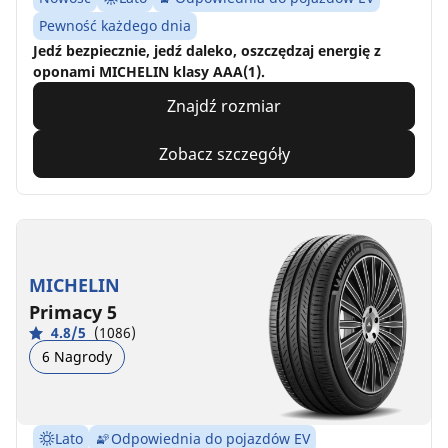
Pewność każdego dnia
Jedź bezpiecznie, jedź daleko, oszczędzaj energię z
oponami MICHELIN klasy AAA(1).
Znajdź rozmiar
Zobacz szczegóły
MICHELIN
Primacy 5
4.8/5
(1086)
6 Nagrody
Lato
Odpowiednia do pojazdów EV