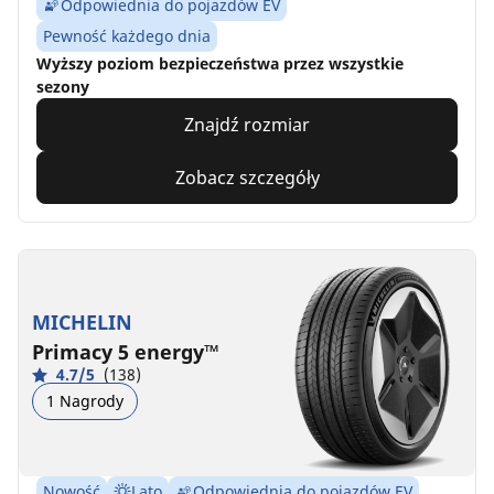
Odpowiednia do pojazdów EV
Pewność każdego dnia
Wyższy poziom bezpieczeństwa przez wszystkie
sezony
Znajdź rozmiar
Zobacz szczegóły
MICHELIN
Primacy 5 energy™
4.7/5
(138)
1 Nagrody
Nowość
Lato
Odpowiednia do pojazdów EV