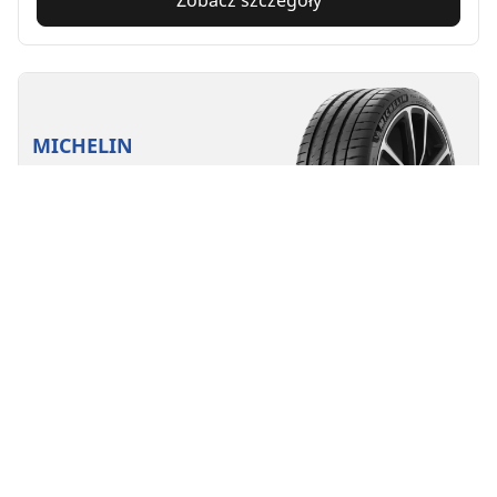
Zobacz szczegóły
MICHELIN
Pilot Sport 4 S
4.9/5
(2119)
3 Nagrody
Lato
Odpowiednia do pojazdów EV
Super sport
Prawdziwa pasja. wyjątkowe emocje.
Znajdź rozmiar
Zobacz szczegóły