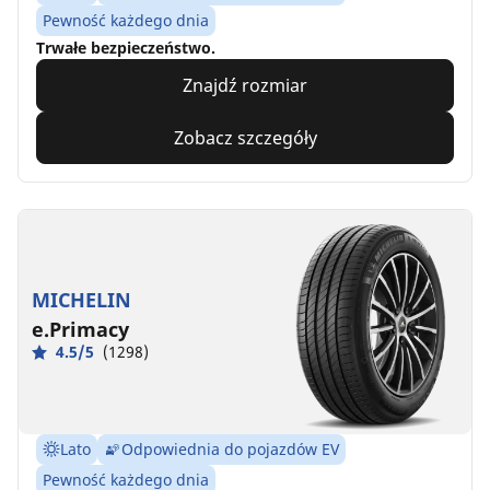
Pewność każdego dnia
Trwałe bezpieczeństwo.
Znajdź rozmiar
Zobacz szczegóły
MICHELIN
e.Primacy
4.5/5
(1298)
Lato
Odpowiednia do pojazdów EV
Pewność każdego dnia