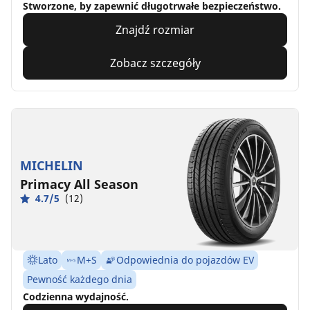
Stworzone, by zapewnić długotrwałe bezpieczeństwo.
Znajdź rozmiar
Zobacz szczegóły
MICHELIN
Primacy All Season
4.7/5
(12)
Lato
M+S
Odpowiednia do pojazdów EV
Pewność każdego dnia
Codzienna wydajność.