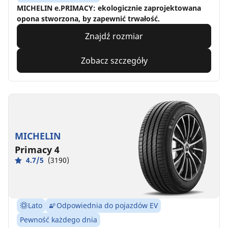
MICHELIN e.PRIMACY: ekologicznie zaprojektowana
opona stworzona, by zapewnić trwałość.
Znajdź rozmiar
Zobacz szczegóły
MICHELIN
Primacy 4
4.7/5
(3190)
Lato
Odpowiednia do pojazdów EV
Pewność każdego dnia