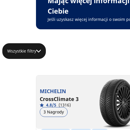
Mając więcej informacj
Ciebie
Jeśli uzyskasz więcej informacji o swoim p
Wszystkie filtry
MICHELIN
CrossClimate 3
4.8/5
(1316)
3 Nagrody