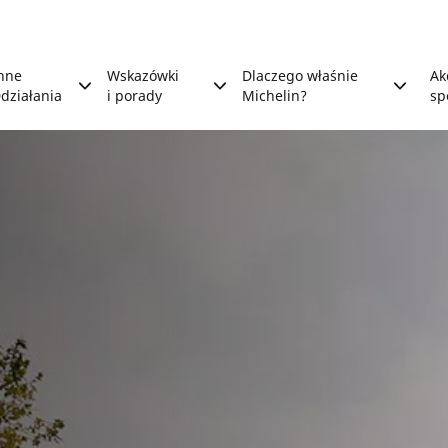
nne
Wskazówki
Dlaczego właśnie
Ak
działania
i porady
Michelin?
sp