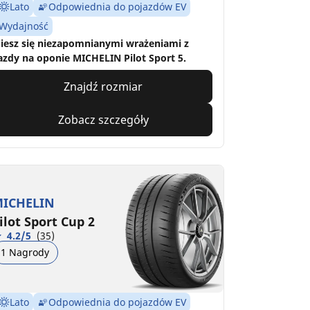
Lato
Odpowiednia do pojazdów EV
Wydajność
iesz się niezapomnianymi wrażeniami z
azdy na oponie MICHELIN Pilot Sport 5.
Znajdź rozmiar
Zobacz szczegóły
ICHELIN
ilot Sport Cup 2
4.2/5
(35)
1 Nagrody
Lato
Odpowiednia do pojazdów EV