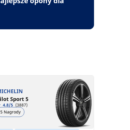
ajlepsze opony dla
ICHELIN
ilot Sport 5
4.8/5
(3887)
5 Nagrody