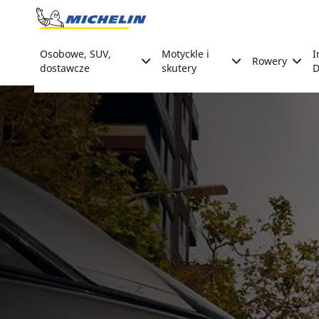
Go to page content
Go to page navigation
Osobowe, SUV,
Motyckle i
I
Rowery
dostawcze
skutery
D