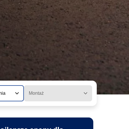
nia
Montaż