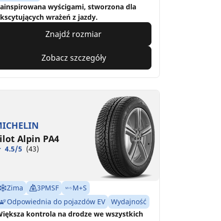
ainspirowana wyścigami, stworzona dla
kscytujących wrażeń z jazdy.
Znajdź rozmiar
Zobacz szczegóły
ICHELIN
ilot Alpin PA4
4.5/5
(43)
Zima
3PMSF
M+S
Odpowiednia do pojazdów EV
Wydajność
iększa kontrola na drodze we wszystkich