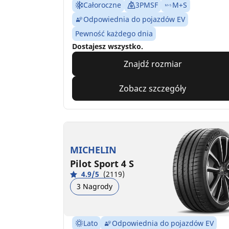
Całoroczne
3PMSF
M+S
Odpowiednia do pojazdów EV
Pewność każdego dnia
Dostajesz wszystko.
Znajdź rozmiar
Zobacz szczegóły
MICHELIN
Pilot Sport 4 S
4.9/5
(2119)
3 Nagrody
Lato
Odpowiednia do pojazdów EV