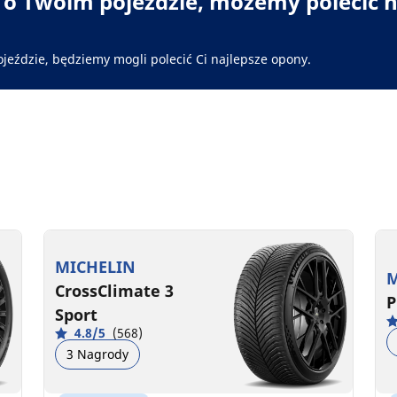
i o Twoim pojeździe, możemy polecić n
ojeździe, będziemy mogli polecić Ci najlepsze opony.
MICHELIN
M
CrossClimate 3
P
Sport
4.8/5
(568)
3 Nagrody