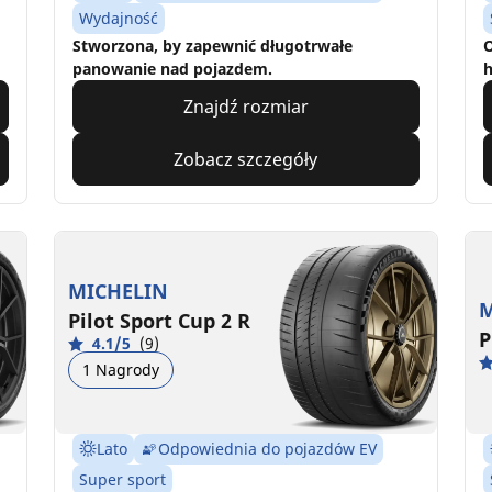
Wydajność
Stworzona, by zapewnić długotrwałe
O
panowanie nad pojazdem.
h
Znajdź rozmiar
Zobacz szczegóły
MICHELIN
M
Pilot Sport Cup 2 R
P
4.1/5
(9)
1 Nagrody
Lato
Odpowiednia do pojazdów EV
Super sport