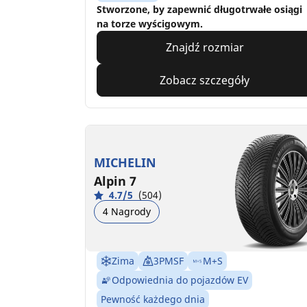
Stworzone, by zapewnić długotrwałe osiągi
na torze wyścigowym.
Znajdź rozmiar
Zobacz szczegóły
MICHELIN
Alpin 7
4.7/5
(504)
4 Nagrody
Zima
3PMSF
M+S
Odpowiednia do pojazdów EV
Pewność każdego dnia