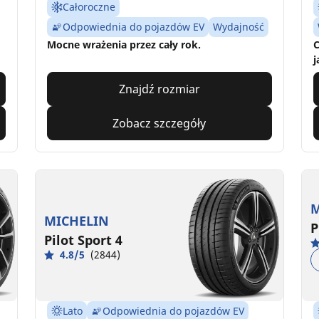
Całoroczne
Odpowiednia do pojazdów EV
Wydajność
Mocne wrażenia przez cały rok.
C
j
Znajdź rozmiar
Zobacz szczegóły
M
MICHELIN
P
Pilot Sport 4
4.8/5
(2844)
Lato
Odpowiednia do pojazdów EV