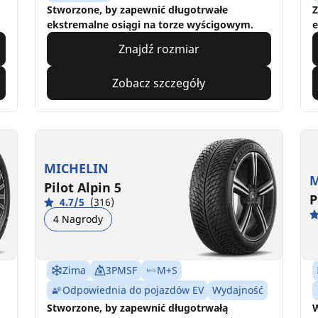
Stworzone, by zapewnić długotrwałe
Z
ekstremalne osiągi na torze wyścigowym.
e
Znajdź rozmiar
Zobacz szczegóły
MICHELIN
M
Pilot Alpin 5
P
4.7/5
(316)
4 Nagrody
Zima
3PMSF
M+S
Odpowiednia do pojazdów EV
Wydajność
Stworzone, by zapewnić długotrwałą
W